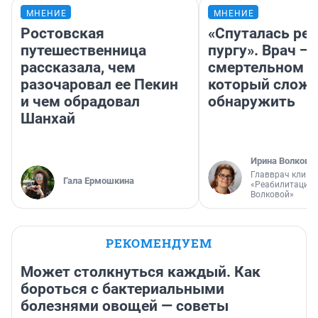
МНЕНИЕ
МНЕНИЕ
Ростовская
«Спуталась реч
путешественница
пургу». Врач — 
рассказала, чем
смертельном д
разочаровал ее Пекин
который слож
и чем обрадовал
обнаружить
Шанхай
Ирина Волкова
Главврач клини
Гала Ермошкина
«Реабилитация 
Волковой»
РЕКОМЕНДУЕМ
Может столкнуться каждый. Как
бороться с бактериальными
болезнями овощей — советы