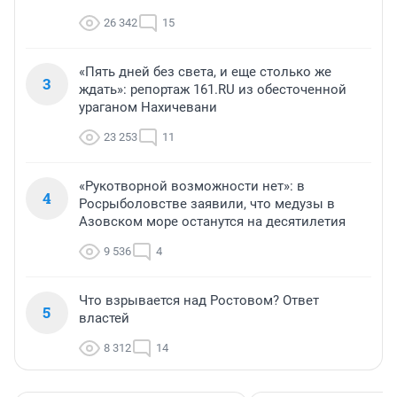
26 342
15
«Пять дней без света, и еще столько же
3
ждать»: репортаж 161.RU из обесточенной
ураганом Нахичевани
23 253
11
«Рукотворной возможности нет»: в
4
Росрыболовстве заявили, что медузы в
Азовском море останутся на десятилетия
9 536
4
Что взрывается над Ростовом? Ответ
5
властей
8 312
14