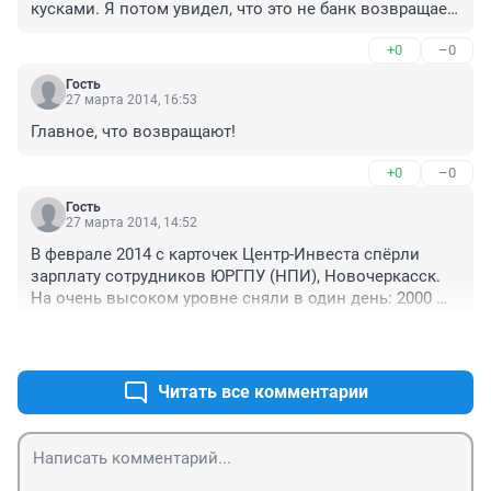
кусками. Я потом увидел, что это не банк возвращает, 
а сотовый оператор, через которого сперли. Вот так 
+0
–0
бывает.
Гость
27 марта 2014, 16:53
Главное, что возвращают!
+0
–0
Гость
27 марта 2014, 14:52
В феврале 2014 с карточек Центр-Инвеста спёрли 
зарплату сотрудников ЮРГПУ (НПИ), Новочеркасск. 
На очень высоком уровне сняли в один день: 2000 
руб. в Москве, 2000 руб. в Питере, 2000 руб. в 
+0
–0
Новосибирске и т.д. Пока в банке допёрли, что это не 
возможно и заблоктровали карты - зарплата 
кончилась. До середины марта водили муму и стали 
Читать все комментарии
возвращать по 1000 в месяц. Такими темпами это 
продолжится 2,5 года. Народ спешно возвращается в 
Петрокоммерц. О надежности судите сами...