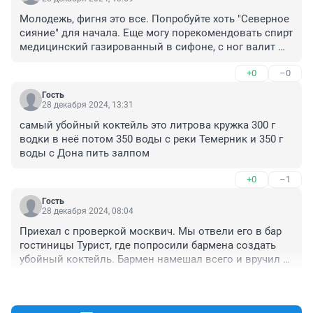
Молодежь, фигня это все. Попробуйте хоть "Северное 
сияние" для начала. Еще могу порекомендовать спирт 
медицинский газированный в сифоне, с ног валит 
пол стакана.
+0
–0
Гость
28 декабря 2024, 13:31
самый убойный коктейль это литрова кружка 300 г 
водки в неё потом 350 воды с реки Темерник и 350 г 
воды с Дона пить залпом
+0
–1
Гость
28 декабря 2024, 08:04
Приехал с проверкой москвич. Мы отвели его в бар 
гостиницы Турист, где попросили бармена создать 
убойный коктейль. Бармен намешал всего и вручил 
москвичу. На третьем бокале проверяющий поплыл. 
+1
–2
Не умеют пить москвичи