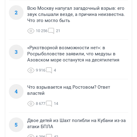
Всю Москву напугал загадочный взрыв: его
2
звук слышали везде, а причина неизвестна.
Что это могло быть
10 256
21
«Рукотворной возможности нет»: в
3
Росрыболовстве заявили, что медузы в
Азовском море останутся на десятилетия
9 916
4
Что взрывается над Ростовом? Ответ
4
властей
8 677
14
Двое детей из Шахт погибли на Кубани из-за
5
атаки БПЛА
6 296
42