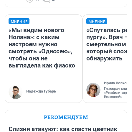
МНЕНИЕ
МНЕНИЕ
«Мы видим нового
«Спуталась реч
Нолана»: с каким
пургу». Врач — 
настроем нужно
смертельном д
смотреть «Одиссею»,
который слож
чтобы она не
обнаружить
выглядела как фиаско
Ирина Волкова
Главврач клини
Надежда Губарь
«Реабилитация 
Волковой»
РЕКОМЕНДУЕМ
Слизни атакуют: как спасти цветник