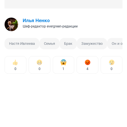
Илья Ненко
Шеф-редактор evergreen-редакции
Настя Ивлеева
Семья
Брак
Замужество
Он и она
0
0
1
4
0