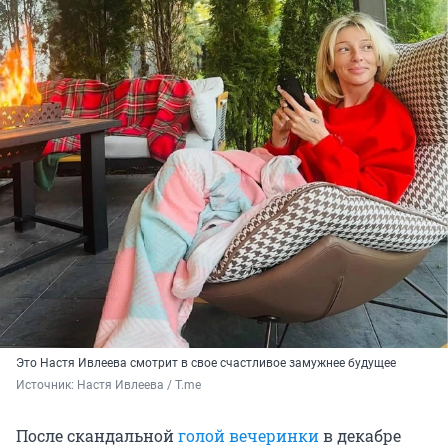
Это Настя Ивлеева смотрит в свое счастливое замужнее будущее
Источник: 
Настя Ивлеева / T.me
После скандальной
голой вечеринки
в декабре