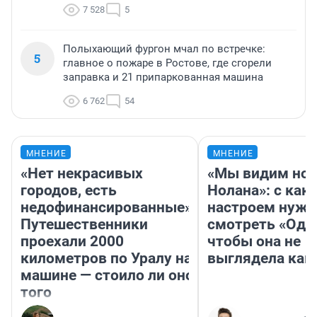
7 528
5
Полыхающий фургон мчал по встречке:
5
главное о пожаре в Ростове, где сгорели
заправка и 21 припаркованная машина
6 762
54
МНЕНИЕ
МНЕНИЕ
«Нет некрасивых
«Мы видим нов
городов, есть
Нолана»: с как
недофинансированные».
настроем нужн
Путешественники
смотреть «Оди
проехали 2000
чтобы она не
километров по Уралу на
выглядела как
машине — стоило ли оно
того