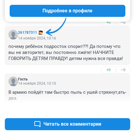
Если бы только подростки огрызались и спорили! У 
Подробнее в профиле
нас первоклассник так себя ведёт...
+0
–0
261787311
14 ноября 2024, 10:16
почему ребёнок подросток спорит??! Да потому что 
вы не авторитет, вы постоянно лжёте! НАЧНИТЕ 
ГОВОРИТЬ ДЕТЯМ ПРАВДУ! детям нужна вся правда!
+0
–0
Гость
14 ноября 2024, 10:10
В армию пойдёт там быстро пыль с ушей стряхнут,ать-
два.
+0
–0
Читать все комментарии