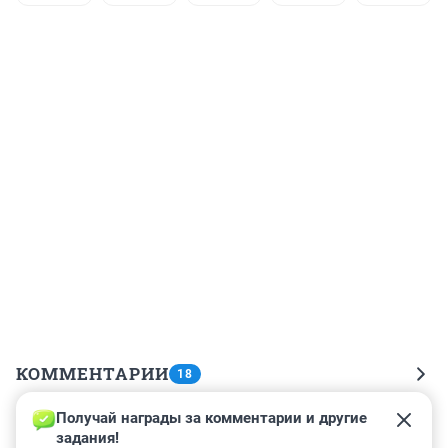
КОММЕНТАРИИ
18
Получай награды за комментарии и другие 
Гость
15 ноября 2024, 12:58
задания!