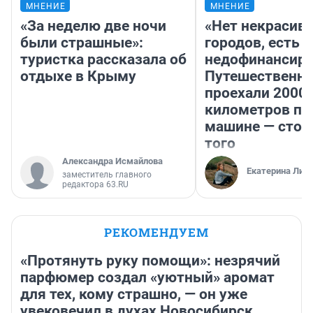
МНЕНИЕ
МНЕНИЕ
«За неделю две ночи
«Нет некрасив
были страшные»:
городов, есть
туристка рассказала об
недофинансиро
отдыхе в Крыму
Путешественн
проехали 2000
километров по 
машине — стои
того
Александра Исмайлова
Екатерина Лит
заместитель главного
редактора 63.RU
РЕКОМЕНДУЕМ
«Протянуть руку помощи»: незрячий
парфюмер создал «уютный» аромат
для тех, кому страшно, — он уже
увековечил в духах Новосибирск