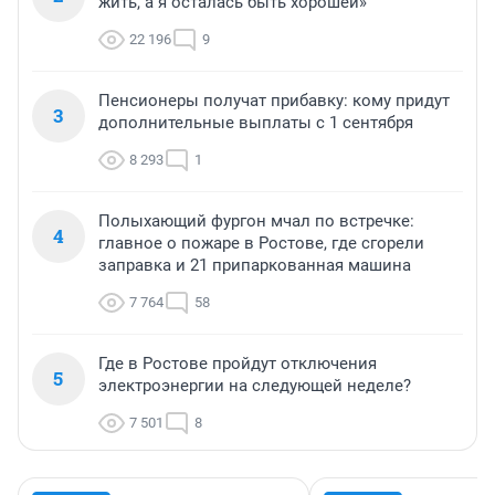
жить, а я осталась быть хорошей»
22 196
9
Пенсионеры получат прибавку: кому придут
3
дополнительные выплаты с 1 сентября
8 293
1
Полыхающий фургон мчал по встречке:
4
главное о пожаре в Ростове, где сгорели
заправка и 21 припаркованная машина
7 764
58
Где в Ростове пройдут отключения
5
электроэнергии на следующей неделе?
7 501
8