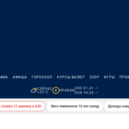
АММА
АФИША
ГОРОСКОП
КУРСЫ ВАЛЮТ
ZODY
ИГРЫ
ПРО
USD 81,41
СЕЙЧАС
4
ПРОБКИ
+33°C
EUR 94,06
спалил 21 машину и АЗС
Лига чемпионов 10 лет назад
Доходы кан