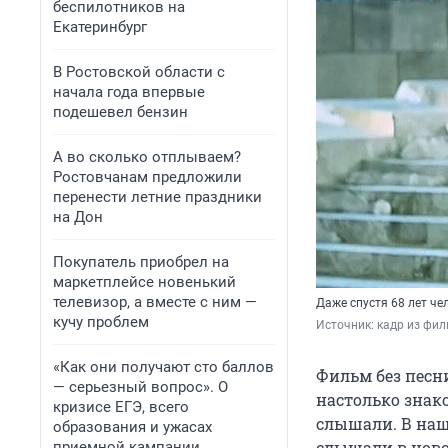
беспилотников на
Екатеринбург
В Ростовской области с
начала года впервые
подешевел бензин
А во сколько отплываем?
Ростовчанам предложили
перенести летние праздники
на Дон
Покупатель приобрел на
маркетплейсе новенький
телевизор, а вместе с ним —
Даже спустя 68 лет че
кучу проблем
Источник: 
кадр из фил
«Как они получают сто баллов
Фильм без песн
— серьезный вопрос». О
настолько знако
кризисе ЕГЭ, всего
слышали. В наш
образования и ужасах
слышали в ново
приемной кампании