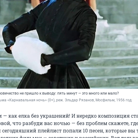
ловечество не пришло к выводу: пять минут — это много или мало?
ьма «Карнавальная ночь» (0+), реж. Эльдар Рязанов, Мосфильм, 1956 год
и — как елка без украшений! И нередко композиция ст
вой, что разбуди вас ночью — без проблем скажете, где
 сегодняшний плейлист попали 10 песен, которые вы 
годних фильмах — советских и российских. Вот только