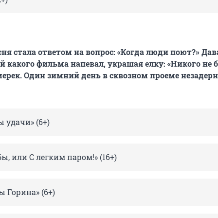
сня стала ответом на вопрос: «Когда люди поют?» Дав
й какого фильма напевал, украшая елку: «Никого не б
мерек. Один зимний день в сквозном проеме незадер
 удачи» (6+)
ы, или С легким паром!» (16+)
 Горина» (6+)