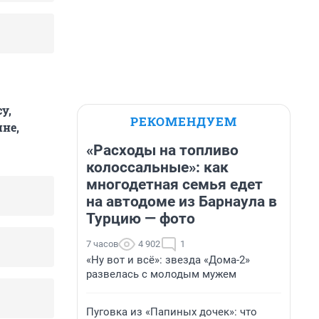
у,
РЕКОМЕНДУЕМ
мне,
«Расходы на топливо
колоссальные»: как
многодетная семья едет
на автодоме из Барнаула в
Турцию — фото
7 часов
4 902
1
«Ну вот и всё»: звезда «Дома-2»
развелась с молодым мужем
Пуговка из «Папиных дочек»: что