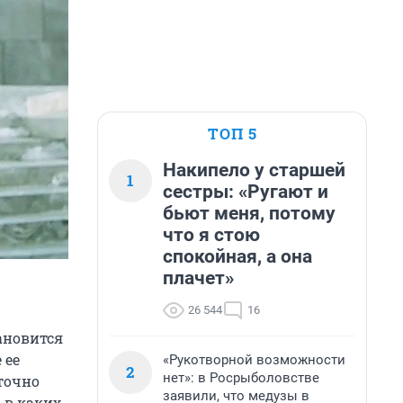
ТОП 5
Накипело у старшей
1
сестры: «Ругают и
бьют меня, потому
что я стою
спокойная, а она
плачет»
26 544
16
ановится
 ее
«Рукотворной возможности
2
нет»: в Росрыболовстве
точно
заявили, что медузы в
 в каких