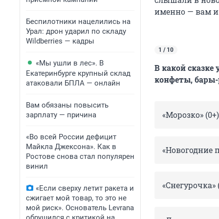
именно — вам и
Беспилотники нацелились на
Урал: дрон ударил по складу
Wildberries — кадры
1 / 10
«Мы ушли в лес». В
В какой сказке 
Екатеринбурге крупный склад
конфеты, бары-
атаковали БПЛА — онлайн
Вам обязаны повысить
«Морозко» (0+)
зарплату — причина
«Во всей России дефицит
Майкла Джексона». Как в
«Новогодние 
Ростове снова стал популярен
винил
«Снегурочка» (
«Если сверху летит ракета и
сжигает мой товар, то это не
мой риск». Основатель Levrana
обрушился с критикой на