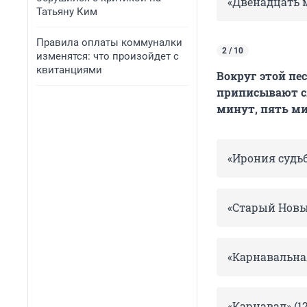
«Двенадцать м
Татьяну Ким
Правила оплаты коммуналки
2 / 10
изменятся: что произойдет с
квитанциями
Вокруг этой пе
приписывают сл
минут, пять ми
«Ирония судьб
«Старый Новый
«Карнавальная
«Карнавал» (12