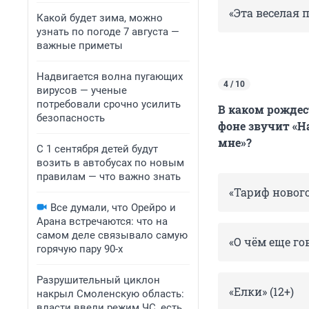
«Эта веселая п
Какой будет зима, можно
узнать по погоде 7 августа —
важные приметы
Надвигается волна пугающих
4 / 10
вирусов — ученые
потребовали срочно усилить
В каком рождес
безопасность
фоне звучит «
мне»?
С 1 сентября детей будут
возить в автобусах по новым
правилам — что важно знать
«Тариф нового
Все думали, что Орейро и
Арана встречаются: что на
самом деле связывало самую
«О чём еще го
горячую пару 90-х
Разрушительный циклон
«Елки» (12+)
накрыл Смоленскую область:
власти ввели режим ЧС, есть