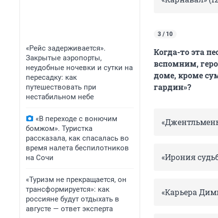
3 / 10
«Рейс задерживается».
Когда-то эта пе
Закрытые аэропорты,
вспомним, геро
неудобные ночевки и сутки на
доме, кроме су
пересадку: как
гардин»?
путешествовать при
нестабильном небе
«В переходе с вонючим
«Джентльмены
бомжом». Туристка
рассказала, как спасалась во
время налета беспилотников
«Ирония судьб
на Сочи
«Туризм не прекращается, он
трансформируется»: как
«Карьера Димы
россияне будут отдыхать в
августе — ответ эксперта