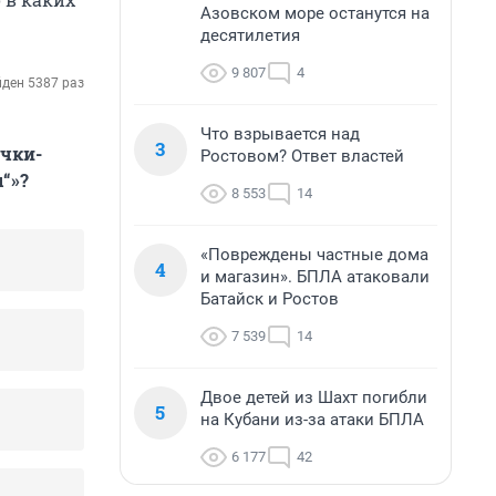
Азовском море останутся на
десятилетия
9 807
4
ден 5387 раз
Что взрывается над
3
очки-
Ростовом? Ответ властей
“»?
8 553
14
«Повреждены частные дома
4
и магазин». БПЛА атаковали
Батайск и Ростов
7 539
14
Двое детей из Шахт погибли
5
на Кубани из-за атаки БПЛА
6 177
42