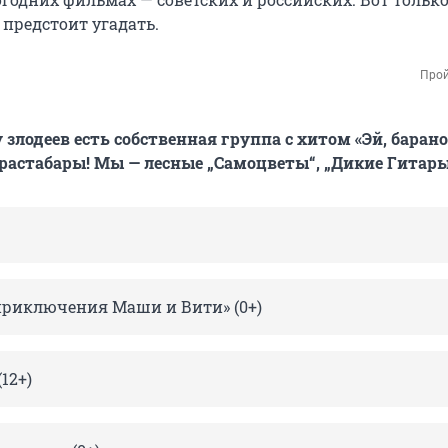
 предстоит угадать.
Прой
у злодеев есть собственная группа с хитом «Эй, баран
растабары! Мы — лесные „Самоцветы“, „Дикие Гитары
приключения Маши и Вити» (0+)
12+)