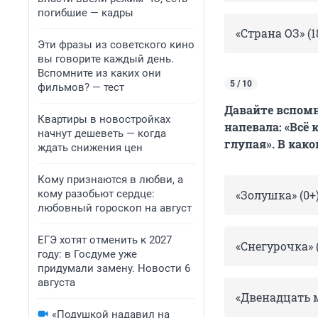
погибшие — кадры
«Страна ОЗ» (1
Эти фразы из советского кино
вы говорите каждый день.
Вспомните из каких они
5 / 10
фильмов? — тест
Давайте вспомн
Квартиры в новостройках
напевала: «Всё
начнут дешеветь — когда
глупая». В как
ждать снижения цен
Кому признаются в любви, а
кому разобьют сердце:
«Золушка» (0+
любовный гороскоп на август
ЕГЭ хотят отменить к 2027
«Снегурочка» 
году: в Госдуме уже
придумали замену. Новости 6
августа
«Двенадцать м
«Подушкой надавил на