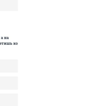
 а на
етишь ко