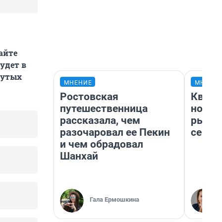
айте
удет в
нутых
МНЕНИЕ
МНЕНИ
Ростовская
Кварт
путешественница
но де
рассказала, чем
рынок
разочаровал ее Пекин
сейча
и чем обрадовал
Шанхай
Гала Ермошкина