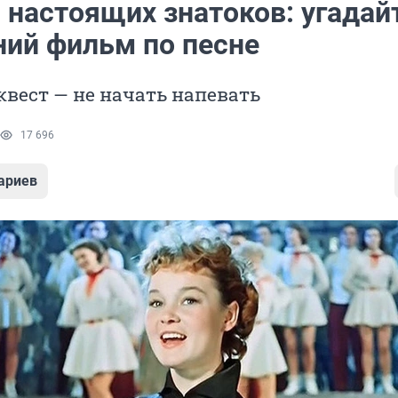
 настоящих знатоков: угадай
ний фильм по песне
вест — не начать напевать
17 696
ариев