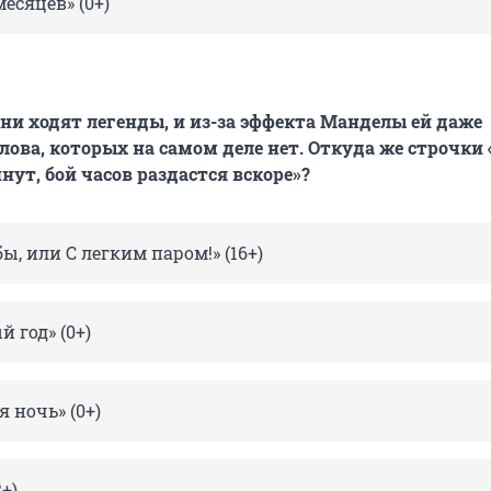
есяцев» (0+)
сни ходят легенды, и из-за эффекта Манделы ей даже
ова, которых на самом деле нет. Откуда же строчки
нут, бой часов раздастся вскоре»?
ы, или С легким паром!» (16+)
 год» (0+)
 ночь» (0+)
+)