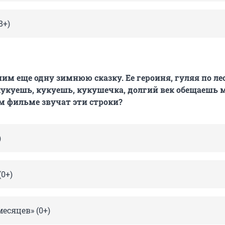
8+)
им еще одну зимнюю сказку. Ее героиня, гуляя по лес
 кукуешь, кукуешь, кукушечка, долгий век обещаешь 
ом фильме звучат эти строки?
)
(0+)
есяцев» (0+)