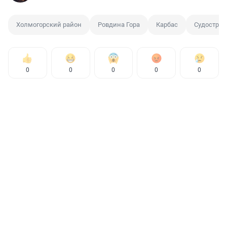
Холмогорский район
Ровдина Гора
Карбас
Судострое
0
0
0
0
0