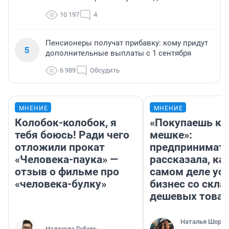
10 197
4
Пенсионеры получат прибавку: кому придут
5
дополнительные выплаты с 1 сентября
6 989
Обсудить
МНЕНИЕ
МНЕНИЕ
Колобок-колобок, я
«Покупаешь ко
тебя боюсь! Ради чего
мешке»:
отложили прокат
предпринимат
«Человека-паука» —
рассказала, как
отзыв о фильме про
самом деле ус
«человека-булку»
бизнес со скл
дешевых това
Наталья Шорох
Надежда Губарь