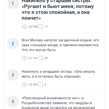
Накипело у старшей сестры:
1
«Ругают и бьют меня, потому
что я стою спокойная, а она
плачет»
26 998
17
Всю Москву напугал загадочный взрыв: его
2
звук слышали везде, а причина неизвестна.
Что это могло быть
21 191
32
Накипело у младшей сестры: «Она уехала
3
жить, а я осталась быть хорошей»
10 393
6
«Рукотворной возможности нет»: в
4
Росрыболовстве заявили, что медузы в
Азовском море останутся на десятилетия