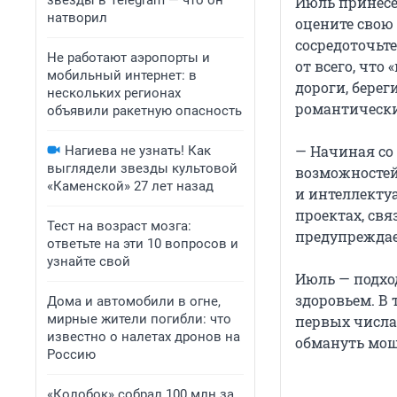
звезды в Telegram — что он
Июль принесе
натворил
оцените свою
сосредоточьте
Не работают аэропорты и
от всего, что
мобильный интернет: в
дороги, берег
нескольких регионах
романтически
объявили ракетную опасность
— Начиная со 
Нагиева не узнать! Как
выглядели звезды культовой
возможностей,
«Каменской» 27 лет назад
и интеллекту
проектах, св
Тест на возраст мозга:
предупреждае
ответьте на эти 10 вопросов и
узнайте свой
Июль — подхо
здоровьем. В 
Дома и автомобили в огне,
мирные жители погибли: что
первых числа
известно о налетах дронов на
обмануть мо
Россию
«Колобок» собрал 100 млн за