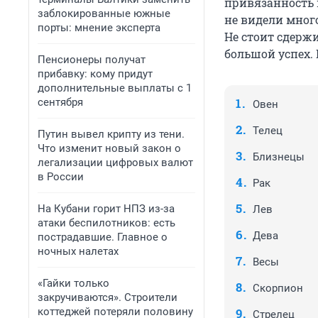
привязанность 
заблокированные южные
не видели много
порты: мнение эксперта
Не стоит сдержи
большой успех. 
Пенсионеры получат
прибавку: кому придут
дополнительные выплаты с 1
сентября
Овен
Телец
Путин вывел крипту из тени.
Что изменит новый закон о
Близнецы
легализации цифровых валют
в России
Рак
На Кубани горит НПЗ из-за
Лев
атаки беспилотников: есть
Дева
пострадавшие. Главное о
ночных налетах
Весы
«Гайки только
Скорпион
закручиваются». Строители
коттеджей потеряли половину
Стрелец