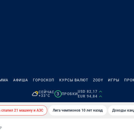
АММА
АФИША
ГОРОСКОП
КУРСЫ ВАЛЮТ
ZODY
ИГРЫ
ПРО
USD 82,17
СЕЙЧАС
3
ПРОБКИ
+33°C
EUR 94,84
спалил 21 машину и АЗС
Лига чемпионов 10 лет назад
Доходы кан
Р