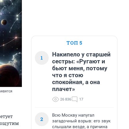
ТОП 5
Накипело у старшей
1
сестры: «Ругают и
бьют меня, потому
что я стою
спокойная, а она
плачет»
оявятся
26 836
17
Всю Москву напугал
ветует
2
загадочный взрыв: его звук
о ощутим
слышали везде, а причина