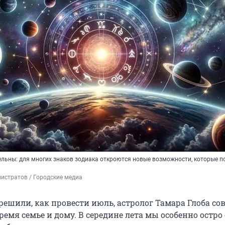
ельны: для многих знаков зодиака откроются новые возможности, которые п
истратов / Городские медиа
решили, как провести июль, астролог Тамара Глоба со
ремя семье и дому. В середине лета мы особенно остр