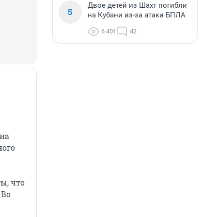
Двое детей из Шахт погибли
5
на Кубани из-за атаки БПЛА
6 401
42
 на
ного
ы, что
 Во