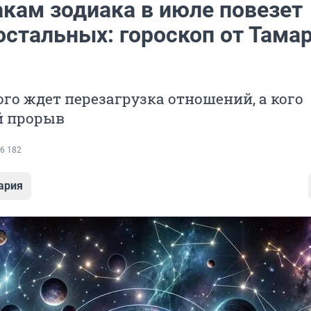
акам зодиака в июле повезет
остальных: гороскоп от Тама
ого ждет перезагрузка отношений, а кого
й прорыв
6 182
ария