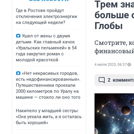
Трем зн
Где в Ростове пройдут
больше 
отключения электроэнергии
на следующей неделе?
Глобы
Ушел от жены с двумя
Смотрите, к
детьми. Как главный качок
«Уральских пельменей» в 54
финансовы
года закрутил роман с
молодой красоткой
4 июля 2025, 06:37
«Нет некрасивых городов,
есть недофинансированные».
2
коммент
Путешественники проехали
2000 километров по Уралу на
машине — стоило ли оно того
Накипело у младшей сестры:
«Она уехала жить, а я осталась
быть хорошей»