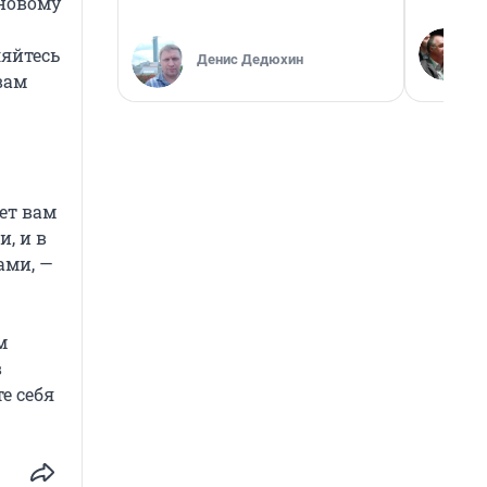
-новому
ляйтесь
Денис Дедюхин
вам
ет вам
, и в
ами, —
м
в
е себя