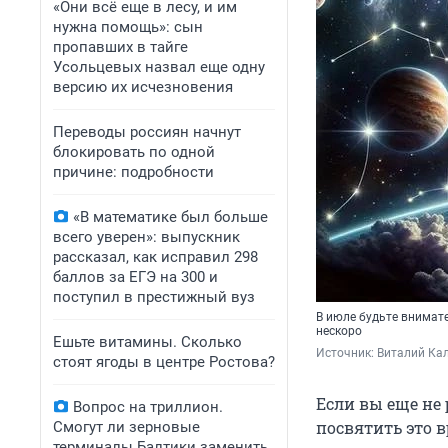
«Они всё еще в лесу, и им
нужна помощь»: сын
пропавших в тайге
Усольцевых назвал еще одну
версию их исчезновения
Переводы россиян начнут
блокировать по одной
причине: подробности
«В математике был больше
всего уверен»: выпускник
рассказал, как исправил 298
баллов за ЕГЭ на 300 и
поступил в престижный вуз
В июле будьте внимат
нескоро
Ешьте витамины. Сколько
Источник: 
Виталий Кал
стоят ягоды в центре Ростова?
Если вы еще не 
Вопрос на триллион.
посвятить это в
Смогут ли зерновые
терминалы Балтики заменить