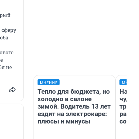
орый
 сферу
оба.
нового
не
бя не
МНЕНИЕ
МНЕНИ
Тепло для бюджета, но
Насле
холодно в салоне
чудом
зимой. Водитель 13 лет
транс
ездит на электрокаре:
разне
плюсы и минусы
совет