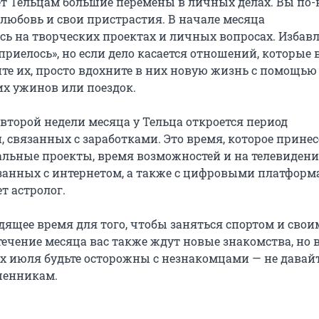
т Тельцам большие перемены в личных делах. Вы по
 любовь и свои пристрастия. В начале месяца
сь на творческих проектах и личных вопросах. Избав
 «приелось», но если дело касается отношений, которые 
ите их, просто вдохните в них новую жизнь с помощью
х ужинов или поездок.
второй недели месяца у Тельца откроется период
 связанных с заработками. Это время, которое принес
альные проекты, время возможностей и на телевидении
язанных с интернетом, а также с цифровыми платформ
т астролог.
дящее время для того, чтобы заняться спортом и свои
течение месяца вас также ждут новые знакомства, но 
х июля будьте осторожны с незнакомцами — не давайт
шенникам.