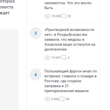
которых
неизвестна. Что это могло
юность.
быть
 ждет
19 035
32
«Рукотворной возможности
3
нет»: в Росрыболовстве
заявили, что медузы в
Азовском море останутся на
десятилетия
10 067
4
Полыхающий фургон мчал по
4
встречке: главное о пожаре в
Ростове, где сгорели
заправка и 21
припаркованная машина
6 496
54