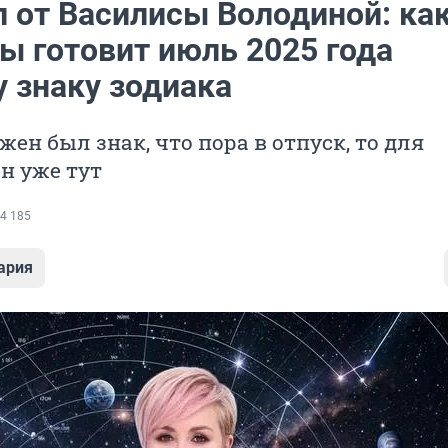
п от Василисы Володиной: ка
ы готовит июль 2025 года
 знаку зодиака
жен был знак, что пора в отпуск, то для
н уже тут
4 185
ария