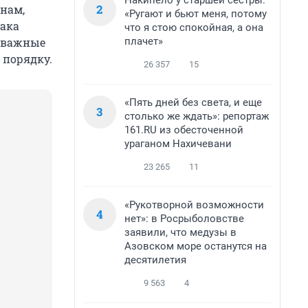
Накипело у старшей сестры:
2
енам,
«Ругают и бьют меня, потому
иака
что я стою спокойная, а она
плачет»
ь важные
 порядку.
26 357
15
«Пять дней без света, и еще
3
столько же ждать»: репортаж
161.RU из обесточенной
ураганом Нахичевани
23 265
11
«Рукотворной возможности
4
нет»: в Росрыболовстве
заявили, что медузы в
Азовском море останутся на
десятилетия
9 563
4