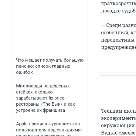
краткосрочны
поездке судь
— Среди разн
особенный, кт
перспективы,
предупреждае
Что мешает получать большую
пенсию: список главных
ошибок
Миллиарды на дешевых
стейках: сколько
зарабатывают fix-price-
рестораны «The Бык» и как
устроена их франшиза
Тельцам июль
эксперименты
Apple приняла журналиста за
окружающих б
пользователя под санкциями:
Будьте смеле