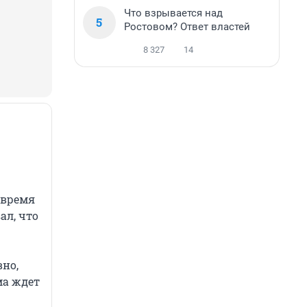
Что взрывается над
5
Ростовом? Ответ властей
8 327
14
 время
ал, что
но,
ма ждет