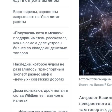
едут в отпуск этим летом
Воют сирены, аэропорты
закрывают: на Урал летят
ракеты
«Покупаешь кота в мешке»:
предприниматель рассказала,
как на самом деле устроен
бизнес со складами дешевых
товаров
Наследие, которое чудом не
развалилось: транспортный
эксперт разнес миф о
«вечных» советских дорогах
Готовы хотя бы одним 
Источник: 
Виталий Кал
Дома полыхают, дрон попал в
склад Wildberries: главное о
Астролог Васил
налетах
невероятного ап
там говорить, 
«Находимся в заложниках»: