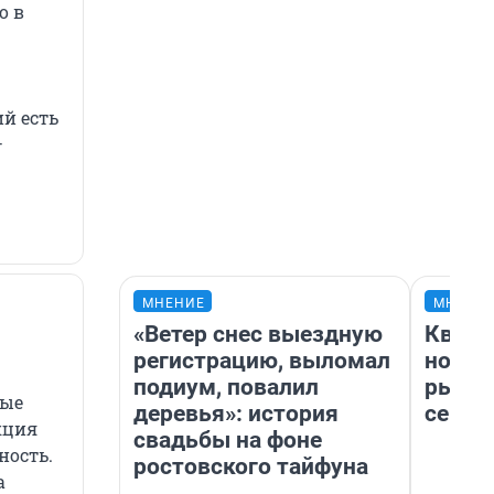
о в
ий есть
—
МНЕНИЕ
МНЕНИ
«Ветер снес выездную
Кварт
регистрацию, выломал
но де
подиум, повалил
рынок
ные
деревья»: история
сейча
кция
свадьбы на фоне
ность.
ростовского тайфуна
а