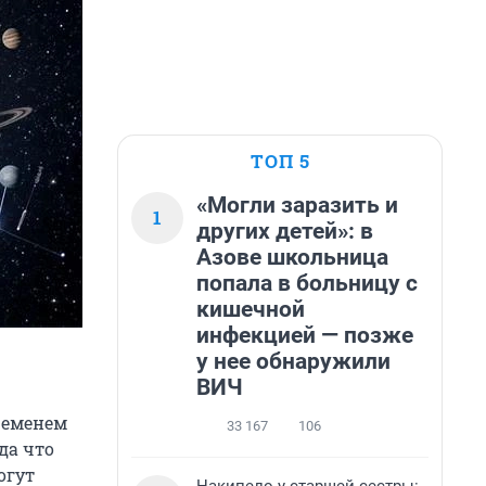
ТОП 5
«Могли заразить и
1
других детей»: в
Азове школьница
попала в больницу с
кишечной
инфекцией — позже
у нее обнаружили
ВИЧ
ременем
33 167
106
да что
огут