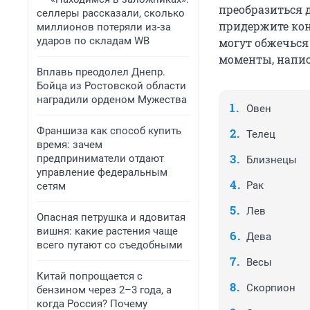
преобразиться д
селлеры рассказали, сколько
придержите кон
миллионов потеряли из-за
ударов по складам WB
могут обжечься
моменты, напис
Вплавь преодолел Днепр.
Бойца из Ростовской области
наградили орденом Мужества
Овен
Франшиза как способ купить
Телец
время: зачем
предприниматели отдают
Близнецы
управление федеральным
Рак
сетям
Лев
Опасная петрушка и ядовитая
вишня: какие растения чаще
Дева
всего путают со съедобными
Весы
Китай попрощается с
Скорпион
бензином через 2–3 года, а
когда Россия? Почему