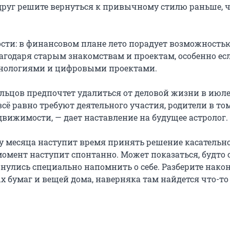
друг решите вернуться к привычному стилю раньше, 
сти: в финансовом плане лето порадует возможность
лагодаря старым знакомствам и проектам, особенно ес
хнологиями и цифровыми проектами.
ельцов предпочтет удалиться от деловой жизни в июле
всё равно требуют деятельного участия, родители в то
движимости, — дает наставление на будущее астролог.
у месяца наступит время принять решение касательно
момент наступит спонтанно. Может показаться, будто 
нулись специально напомнить о себе. Разберите нако
х бумаг и вещей дома, наверняка там найдется что-то