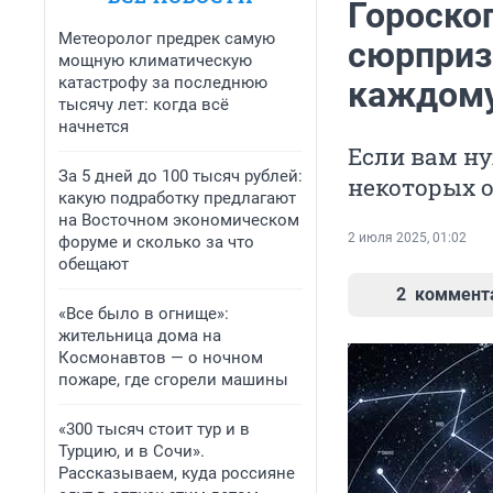
Гороско
Метеоролог предрек самую
сюрприз
мощную климатическую
катастрофу за последнюю
каждому
тысячу лет: когда всё
начнется
Если вам ну
За 5 дней до 100 тысяч рублей:
некоторых о
какую подработку предлагают
на Восточном экономическом
2 июля 2025, 01:02
форуме и сколько за что
обещают
2
коммент
«Все было в огнище»:
жительница дома на
Космонавтов — о ночном
пожаре, где сгорели машины
«300 тысяч стоит тур и в
Турцию, и в Сочи».
Рассказываем, куда россияне