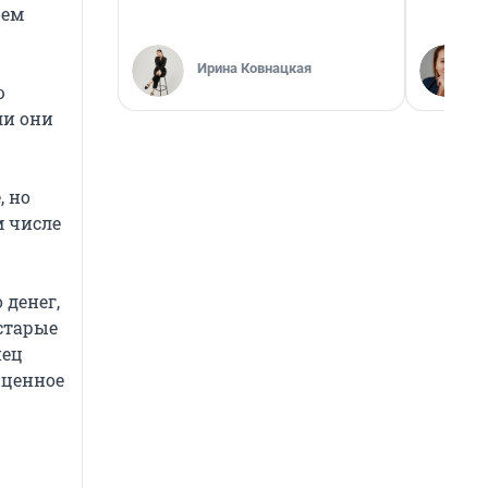
чем
Ирина Ковнацкая
ю
ли они
, но
м числе
 денег,
старые
нец
 ценное