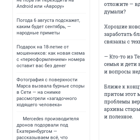
не пора ли переходить на
отложите — в
Android или «Аврору»
думали?
Погода 6 августа подскажет,
Хорошие ново
каким будет сентябрь, —
народные приметы
заработать б
связаны с те
Подарок на 18-летие от
мошенников: как новая схема
— Кто-то из Т
с «переоформлением» номера
семья и дети 
оставит вас без денег
и вопросы не
Фотография с поверхности
Марса вызвала бурные споры
Ближе к конц
в Сети — на снимке
притом этот 
рассмотрели «загадочного
проблемы вер
ходящего человека»
архивы стары
и полезное.
Mercedes производителя
дронов подорвали под
Екатеринбургом —
рассказываем всё, что