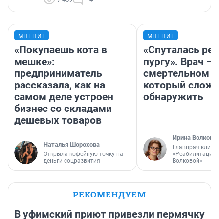
МНЕНИЕ
МНЕНИЕ
«Покупаешь кота в
«Спуталась реч
мешке»:
пургу». Врач — 
предприниматель
смертельном д
рассказала, как на
который слож
самом деле устроен
обнаружить
бизнес со складами
дешевых товаров
Ирина Волкова
Наталья Шорохова
Главврач клини
Открыла кофейную точку на
«Реабилитация 
деньги соцразвития
Волковой»
РЕКОМЕНДУЕМ
В уфимский приют привезли пермячку