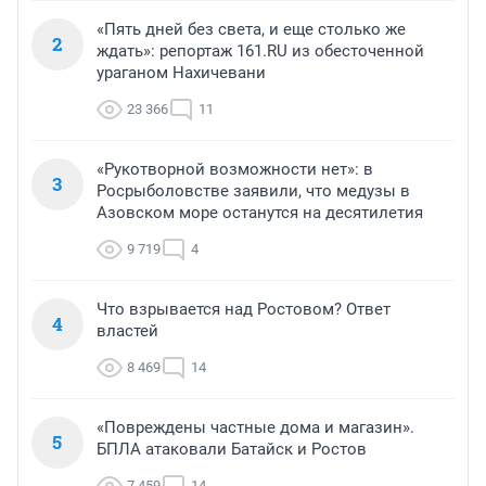
«Пять дней без света, и еще столько же
2
ждать»: репортаж 161.RU из обесточенной
ураганом Нахичевани
23 366
11
«Рукотворной возможности нет»: в
3
Росрыболовстве заявили, что медузы в
Азовском море останутся на десятилетия
9 719
4
Что взрывается над Ростовом? Ответ
4
властей
8 469
14
«Повреждены частные дома и магазин».
5
БПЛА атаковали Батайск и Ростов
7 459
14