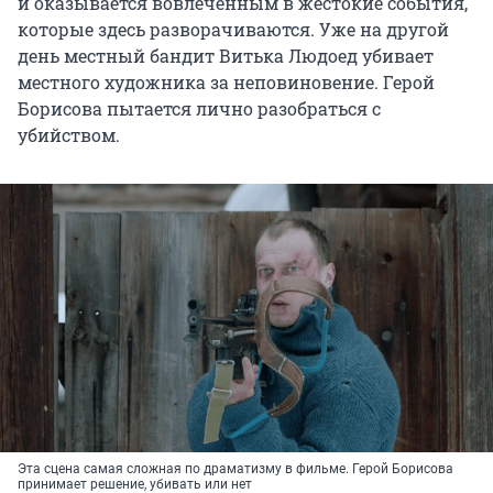
и оказывается вовлеченным в жестокие события,
которые здесь разворачиваются. Уже на другой
день местный бандит Витька Людоед убивает
местного художника за неповиновение. Герой
Борисова пытается лично разобраться с
убийством.
Эта сцена самая сложная по драматизму в фильме. Герой Борисова
принимает решение, убивать или нет