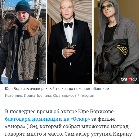
Юра Борисов очень разный, но всегда покоряет обаянием
Источник: 
Ирина Тропина, Юра Борисов / Telegram
В последнее время об актере Юре Борисове
благодаря номинации на «Оскар»
за фильм
«Анора» (18+), который собрал множество наград,
говорят много и часто. Сам актер уступил Кирану