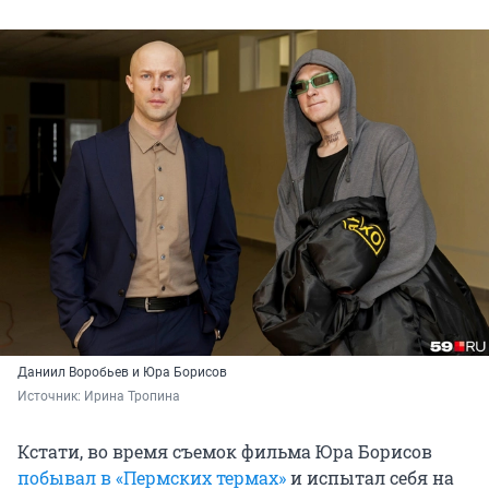
Даниил Воробьев и Юра Борисов
Источник: 
Ирина Тропина
Кстати, во время съемок фильма Юра Борисов
побывал в «Пермских термах»
и испытал себя на