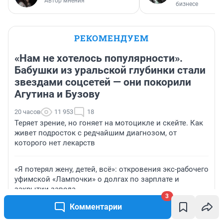
Автор мнения
бизнесе
РЕКОМЕНДУЕМ
«Нам не хотелось популярности».
Бабушки из уральской глубинки стали
звездами соцсетей — они покорили
Агутина и Бузову
20 часов
11 953
18
Теряет зрение, но гоняет на мотоцикле и скейте. Как
живет подросток с редчайшим диагнозом, от
которого нет лекарств
«Я потерял жену, детей, всё»: откровения экс-рабочего
уфимской «Лампочки» о долгах по зарплате и
закрытии завода
3
Комментарии
«Мечтал о большой жизни»: иностранец из Камеруна