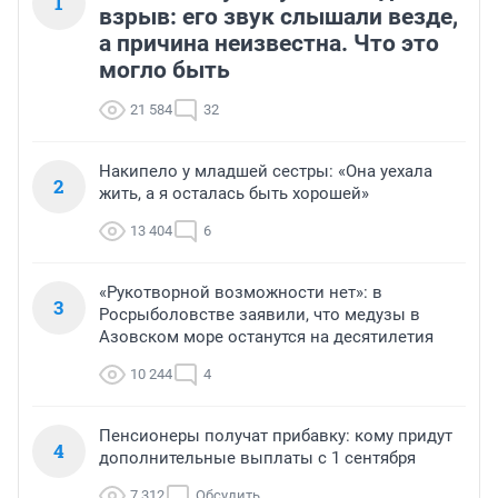
1
взрыв: его звук слышали везде,
а причина неизвестна. Что это
могло быть
21 584
32
Накипело у младшей сестры: «Она уехала
2
жить, а я осталась быть хорошей»
13 404
6
«Рукотворной возможности нет»: в
3
Росрыболовстве заявили, что медузы в
Азовском море останутся на десятилетия
10 244
4
Пенсионеры получат прибавку: кому придут
4
дополнительные выплаты с 1 сентября
7 312
Обсудить