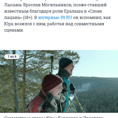
Лысьвы Ярослав Могильников, позже ставший
известным благодаря роли Ералаша в «Слове
пацана» (18+). В
интервью 59.RU
он вспомнил, как
Юра возился с ним, работая над совместными
сценами.
1 из 4
Совместные сцены Юры Борисова и Ярослава