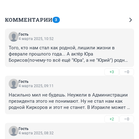
КОММЕНТАРИИ
3
Гость
4 марта 2025, 10:52
Того, кто нам стал как родной, лишили жизни в 
феврале прошлого года... А актёр Юра 
Борисов(почему-то всё ещё "Юра", а не "Юрий") родной 
только для своей семьи, как бы ни убеждали нас в 
+3
–0
обратном усердные журналисты.
Гость
4 марта 2025, 09:11
Насильно мил не будешь. Неужели в Администрации 
президента этого не понимают. Ну не стал нам как 
родной Киркоров и этот не станет. В Израиле может и 
станет. А у нас не станет.
+2
–0
Гость
4 марта 2025, 08:32