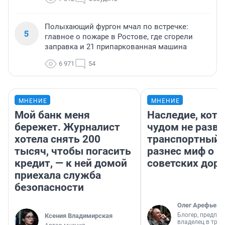
Полыхающий фургон мчал по встречке:
5
главное о пожаре в Ростове, где сгорели
заправка и 21 припаркованная машина
6 971
54
МНЕНИЕ
МНЕНИЕ
Мой банк меня
Наследие, кото
бережет. Журналист
чудом не разва
хотела снять 200
транспортный 
тысяч, чтобы погасить
разнес миф о 
кредит, — к ней домой
советских доро
приехала служба
безопасности
Олег Арефьев
Блогер, предпри
Ксения Владимирская
владелец в тра