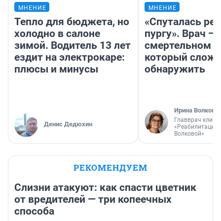
МНЕНИЕ
МНЕНИЕ
Тепло для бюджета, но
«Спуталась реч
холодно в салоне
пургу». Врач — 
зимой. Водитель 13 лет
смертельном д
ездит на электрокаре:
который слож
плюсы и минусы
обнаружить
Ирина Волкова
Главврач клини
Денис Дедюхин
«Реабилитация 
Волковой»
РЕКОМЕНДУЕМ
Слизни атакуют: как спасти цветник
от вредителей — три копеечных
способа