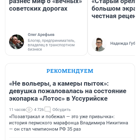
разнес миф о «вечных»
«Старый орел» 
советских дорогах
большом экран
честная рецен
Олег Арефьев
Блогер, предприниматель,
Надежда Губар
владелец в транспортном
бизнесе
РЕКОМЕНДУЕМ
«Не вольеры, а камеры пыток»:
девушка пожаловалась на состояние
экопарка «Лотос» в Уссурийске
11 часов
4 726
Обсудить
«Позавтракал и побежал — это уже привычка»:
история пермского марафонца Владимира Никитина
— он стал чемпионом РФ 35 раз