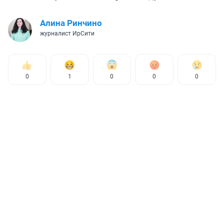
Алина Ринчино
журналист ИрСити
0
1
0
0
0