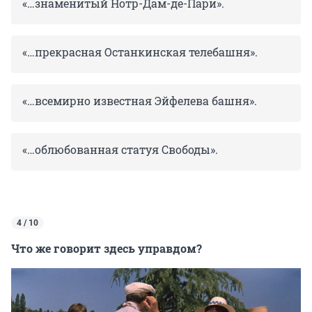
«
…знаменитый Нотр-Дам-де-Пари».
«
…прекрасная Останкинская телебашня».
«
…всемирно известная Эйфелева башня».
«
…облюбованная статуя Свободы».
4 / 10
Что же говорит здесь управдом?