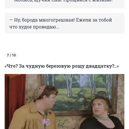
— Ну, борода многогрешная! Ежели за тобой
что худое проведаю…
7 / 10
«Что? За чудную березовую рощу двадцатку?..»