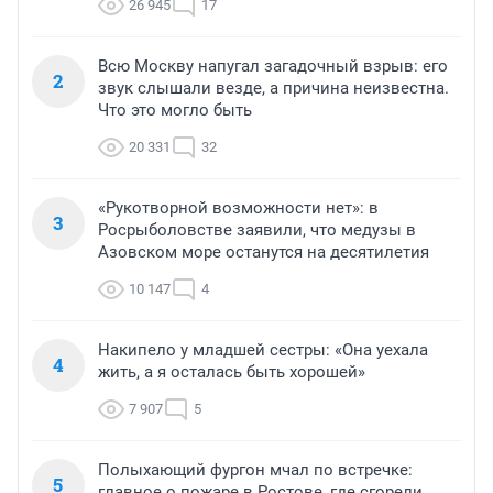
26 945
17
Всю Москву напугал загадочный взрыв: его
2
звук слышали везде, а причина неизвестна.
Что это могло быть
20 331
32
«Рукотворной возможности нет»: в
3
Росрыболовстве заявили, что медузы в
Азовском море останутся на десятилетия
10 147
4
Накипело у младшей сестры: «Она уехала
4
жить, а я осталась быть хорошей»
7 907
5
Полыхающий фургон мчал по встречке:
5
главное о пожаре в Ростове, где сгорели