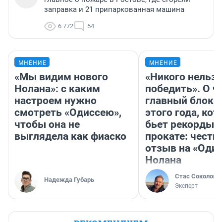
заправка и 21 припаркованная машина
6 772
54
МНЕНИЕ
МНЕНИЕ
«Мы видим нового
«Никого нельз
Нолана»: с каким
победить». О ч
настроем нужно
главный блокб
смотреть «Одиссею»,
этого года, ко
чтобы она не
бьет рекорды 
выглядела как фиаско
прокате: честн
отзыв на «Оди
Нолана
Стас Соколов
Надежда Губарь
Эксперт