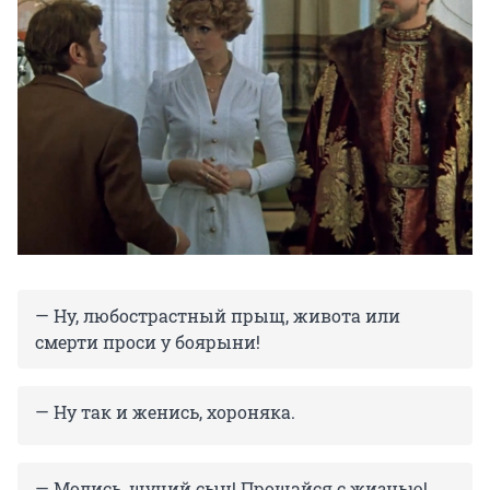
— Ну, любострастный прыщ, живота или
смерти проси у боярыни!
— Ну так и женись, хороняка.
— Молись, щучий сын! Прощайся с жизнью!