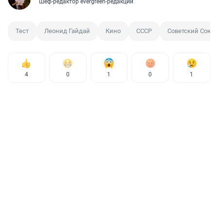
Шеф-редактор evergreen-редакции
Тест
Леонид Гайдай
Кино
СССР
Советский Союз
4
0
1
0
1