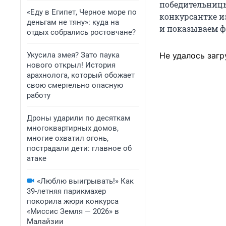
победительницы 
«Еду в Египет, Черное море по
конкурсантке из
деньгам не тяну»: куда на
и показываем ф
отдых собрались ростовчане?
Укусила змея? Зато паука
Не удалось загр
нового открыл! История
арахнолога, который обожает
свою смертельно опасную
работу
Дроны ударили по десяткам
многоквартирных домов,
многие охватил огонь,
пострадали дети: главное об
атаке
«Люблю выигрывать!» Как
39-летняя парикмахер
покорила жюри конкурса
«Миссис Земля — 2026» в
Малайзии