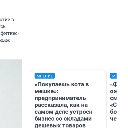
стие в
ясь
«фитнес-
вным
МНЕНИЕ
МНЕНИ
«Покупаешь кота в
«Фина
мешке»:
ожида
предприниматель
смотр
рассказала, как на
«Стар
самом деле устроен
больш
бизнес со складами
честн
дешевых товаров