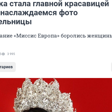
ка стала главной красавицей
 наслаждаемся фото
ельницы
вание «Миссис Европа» боролись женщины
5
3 995
тариев