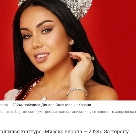
вропа — 2024» победила Динара Саляхова из Казани
inara/ instagram.com (экстремистская организация, деятельность запрещена н
ершился конкурс «Миссис Европа — 2024». За корону