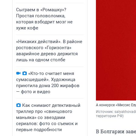
Сыграем в «Ромашку»?
Простая головоломка,
которая взбодрит мозг не
хуже кофе
«Никаких действий». В районе
ростовского «Горизонта»
аварийное дерево держится
лишь на одном столбе
«Кто-то считает меня
сумасшедшей». Художница
приютила дома 200 жирафов
— фото и видео
Как снимают детективный
А конкурсе «Миссис Е
триллер про «свинцового
Источник: 
salyakhovad
территории РФ)
маньяка» со звездами
сериалов: фото со съемок и
первые подробности
В Болгарии зав