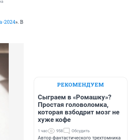
а 
а-2024
». В
РЕКОМЕНДУЕМ
Сыграем в «Ромашку»?
Простая головоломка,
которая взбодрит мозг не
хуже кофе
1 час
958
Обсудить
Автор фантастического трехтомника