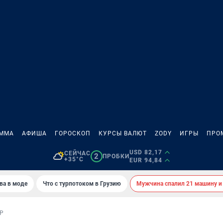
АММА
АФИША
ГОРОСКОП
КУРСЫ ВАЛЮТ
ZODY
ИГРЫ
ПРО
USD 82,17
СЕЙЧАС
2
ПРОБКИ
+35°C
EUR 94,84
ва в моде
Что с турпотоком в Грузию
Мужчина спалил 21 машину и
Р