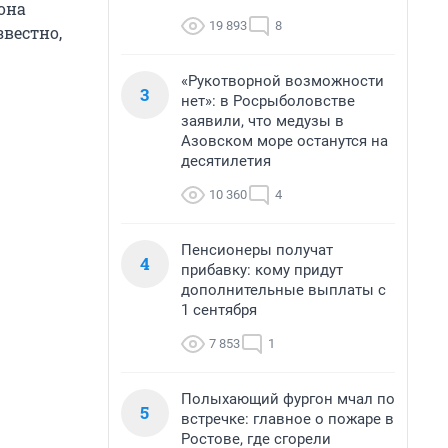
она
19 893
8
звестно,
«Рукотворной возможности
3
нет»: в Росрыболовстве
заявили, что медузы в
Азовском море останутся на
десятилетия
10 360
4
Пенсионеры получат
4
прибавку: кому придут
дополнительные выплаты с
1 сентября
7 853
1
Полыхающий фургон мчал по
5
встречке: главное о пожаре в
Ростове, где сгорели