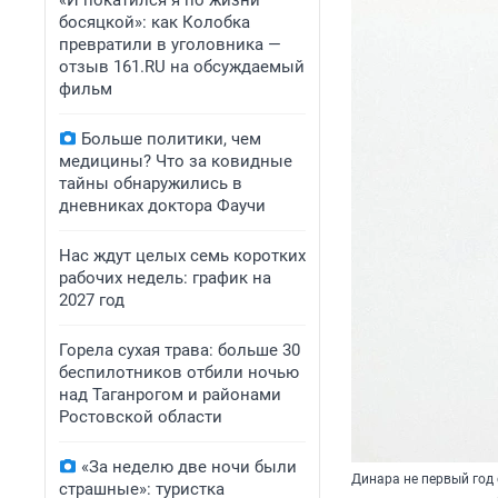
«И покатился я по жизни
босяцкой»: как Колобка
превратили в уголовника —
отзыв 161.RU на обсуждаемый
фильм
Больше политики, чем
медицины? Что за ковидные
тайны обнаружились в
дневниках доктора Фаучи
Нас ждут целых семь коротких
рабочих недель: график на
2027 год
Горела сухая трава: больше 30
беспилотников отбили ночью
над Таганрогом и районами
Ростовской области
«За неделю две ночи были
Динара не первый год 
страшные»: туристка