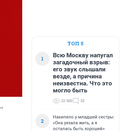
ТОП 5
Всю Москву напугал
1
загадочный взрыв:
его звук слышали
везде, а причина
неизвестна. Что это
могло быть
22 300
32
а 
Накипело у младшей сестры:
2
«Она уехала жить, а я
осталась быть хорошей»