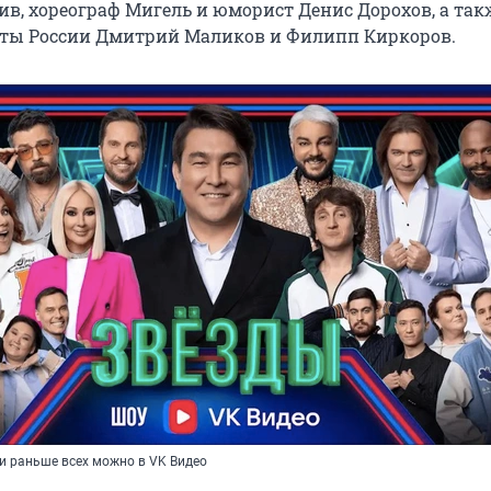
в, хореограф Мигель и юморист Денис Дорохов, а так
сты России Дмитрий Маликов и Филипп Киркоров.
и раньше всех можно в VK Видео