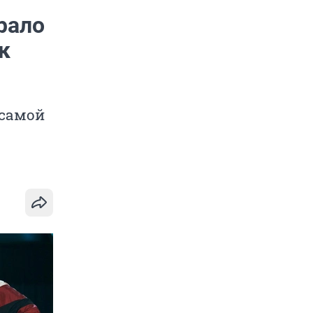
рало
к
 самой