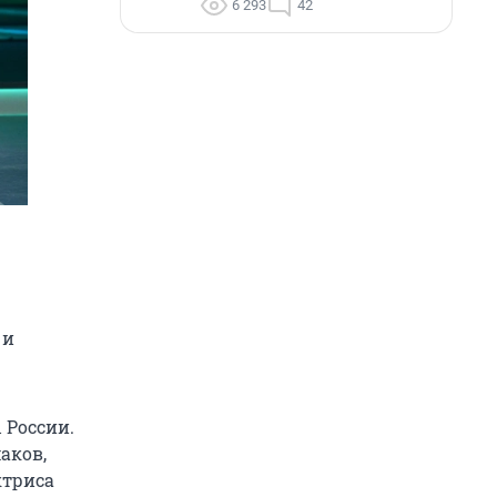
6 293
42
 и
 России.
аков,
ктриса