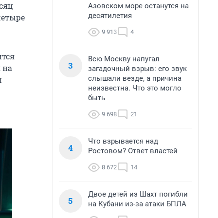
есяц
Азовском море останутся на
десятилетия
четыре
9 913
4
ится
Всю Москву напугал
3
 на
загадочный взрыв: его звук
слышали везде, а причина
м
неизвестна. Что это могло
быть
9 698
21
Что взрывается над
4
Ростовом? Ответ властей
8 672
14
Двое детей из Шахт погибли
5
на Кубани из-за атаки БПЛА