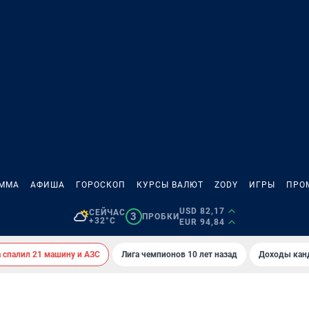
АММА
АФИША
ГОРОСКОП
КУРСЫ ВАЛЮТ
ZODY
ИГРЫ
ПРО
USD 82,17
СЕЙЧАС
3
ПРОБКИ
+32°C
EUR 94,84
спалил 21 машину и АЗС
Лига чемпионов 10 лет назад
Доходы кан