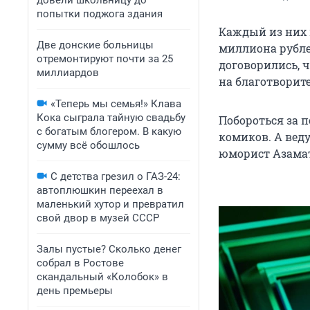
довели школьницу до
попытки поджога здания
Каждый из них 
Две донские больницы
миллиона рубле
отремонтируют почти за 25
договорились, ч
миллиардов
на благотворит
«Теперь мы семья!» Клава
Кока сыграла тайную свадьбу
Побороться за 
с богатым блогером. В какую
комиков. А вед
сумму всё обошлось
юморист Азамат
С детства грезил о ГАЗ-24:
автоплюшкин переехал в
маленький хутор и превратил
свой двор в музей СССР
Залы пустые? Сколько денег
собрал в Ростове
скандальный «Колобок» в
день премьеры