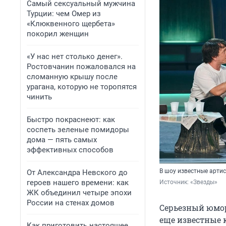
Самый сексуальный мужчина
Турции: чем Омер из
«Клюквенного щербета»
покорил женщин
«У нас нет столько денег».
Ростовчанин пожаловался на
сломанную крышу после
урагана, которую не торопятся
чинить
Быстро покраснеют: как
соспеть зеленые помидоры
дома — пять самых
эффективных способов
В шоу известные арти
От Александра Невского до
героев нашего времени: как
Источник: 
«Звезды»
ЖК объединил четыре эпохи
России на стенах домов
Серьезный юмор
еще известные 
Как приготовить настоящее