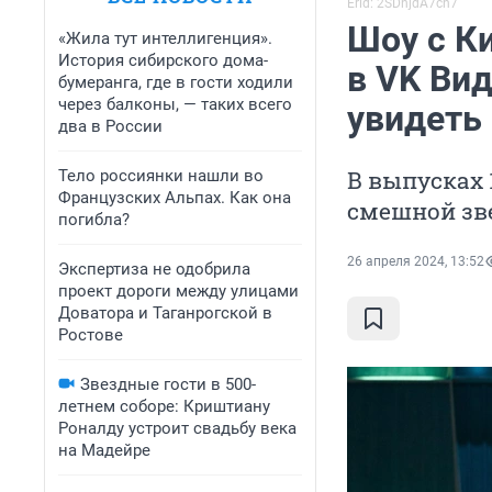
Erid: 2SDnjdA7ch7
Шоу с К
«Жила тут интеллигенция».
История сибирского дома-
в VK Ви
бумеранга, где в гости ходили
через балконы, — таких всего
увидеть 
два в России
В выпусках 
Тело россиянки нашли во
Французских Альпах. Как она
смешной зв
погибла?
26 апреля 2024, 13:52
Экспертиза не одобрила
проект дороги между улицами
Доватора и Таганрогской в
Ростове
Звездные гости в 500-
летнем соборе: Криштиану
Роналду устроит свадьбу века
на Мадейре