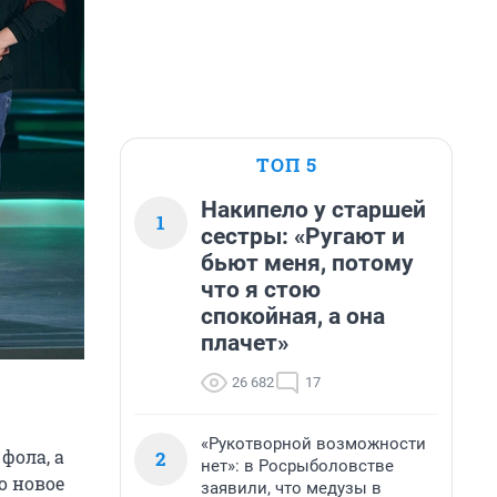
ТОП 5
Накипело у старшей
1
сестры: «Ругают и
бьют меня, потому
что я стою
спокойная, а она
плачет»
26 682
17
«Рукотворной возможности
фола, а
2
нет»: в Росрыболовстве
о новое
заявили, что медузы в