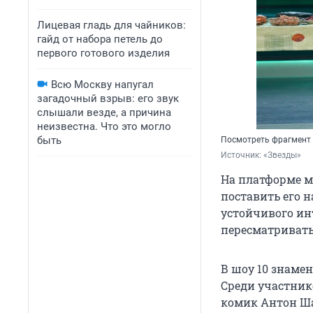
Лицевая гладь для чайников:
гайд от набора петель до
первого готового изделия
Всю Москву напугал
загадочный взрыв: его звук
слышали везде, а причина
неизвестна. Что это могло
быть
Посмотреть фрагмент 
Источник: 
«Звезды»
На платформе м
поставить его н
устойчивого ин
пересматриват
В шоу 10 знаме
Среди участнико
комик Антон Ша