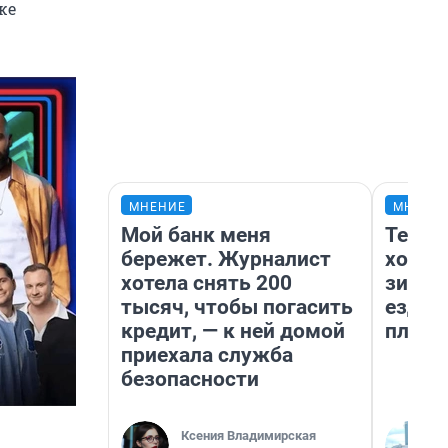
же
МНЕНИЕ
МНЕНИ
Мой банк меня
Тепло
бережет. Журналист
холод
хотела снять 200
зимой
тысяч, чтобы погасить
ездит
кредит, — к ней домой
плюсы
приехала служба
безопасности
Ксения Владимирская