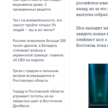
российское юмо
мороженое дома: 3
назад, но за эт
проверенных рецепта
выпуска собрал
Тест на внимательность: его
смогут пройти только 5%
Шоу выходит на
людей — вы в их числе?
увидеть новые 
плейлист шоу
в
Россию атаковали больше 200
Востоком, пока 
тысяч дронов, а Беларусь
стягивает войска к
украинской границе: главное
об СВО за неделю
Гроза с градом и сильным
ветром возвращаются в
Ростовскую область
Городу в Ростовской области
угрожают потопы из-за
закрытых шахт в Восточном
Донбассе