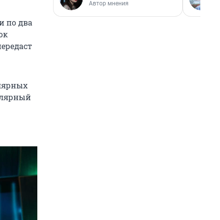
Автор мнения
и по два
ок
передаст
улярных
улярный