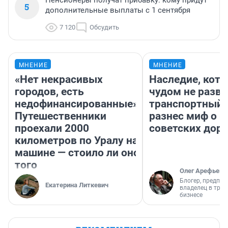
Пенсионеры получат прибавку: кому придут
5
дополнительные выплаты с 1 сентября
7 120
Обсудить
МНЕНИЕ
МНЕНИЕ
«Нет некрасивых
Наследие, кото
городов, есть
чудом не разва
недофинансированные».
транспортный 
Путешественники
разнес миф о 
проехали 2000
советских доро
километров по Уралу на
машине — стоило ли оно
того
Олег Арефьев
Блогер, предпри
Екатерина Литкевич
владелец в тра
бизнесе