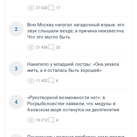
27 020
17
Всю Москву напугал загадочный взрыв: его
2
звук слышали везде, а причина неизвестна.
Что это могло быть
21 438
32
Накипело у младшей сестры: «Она уехала
3
жить, а я осталась быть хорошей»
11 452
6
«Рукотворной возможности нет»: в
4
Росрыболовстве заявили, что медузы в
Азовском море останутся на десятилетия
10 212
4