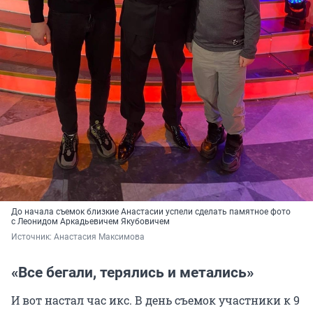
До начала съемок близкие Анастасии успели сделать памятное фото
с Леонидом Аркадьевичем Якубовичем
Источник: 
Анастасия Максимова
«Все бегали, терялись и метались»
И вот настал час икс. В день съемок участники к 9