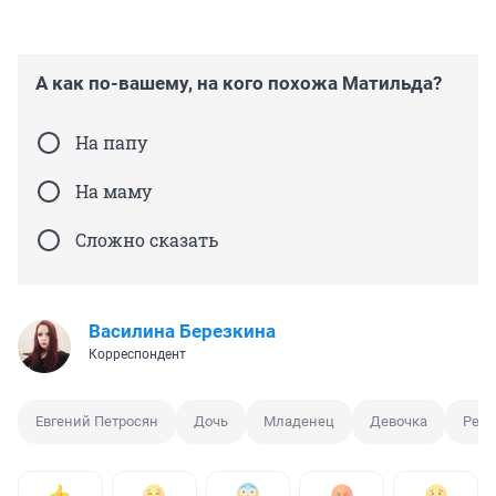
А как по-вашему, на кого похожа Матильда?
На папу
На маму
Сложно сказать
Василина Березкина
Корреспондент
Евгений Петросян
Дочь
Младенец
Девочка
Ребе