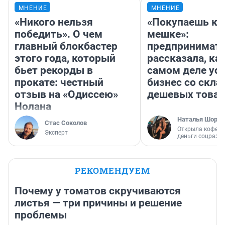
МНЕНИЕ
МНЕНИЕ
«Никого нельзя
«Покупаешь ко
победить». О чем
мешке»:
главный блокбастер
предпринимат
этого года, который
рассказала, как
бьет рекорды в
самом деле ус
прокате: честный
бизнес со скл
отзыв на «Одиссею»
дешевых това
Нолана
Наталья Шорох
Стас Соколов
Открыла кофейн
Эксперт
деньги соцразв
РЕКОМЕНДУЕМ
Почему у томатов скручиваются
листья — три причины и решение
проблемы