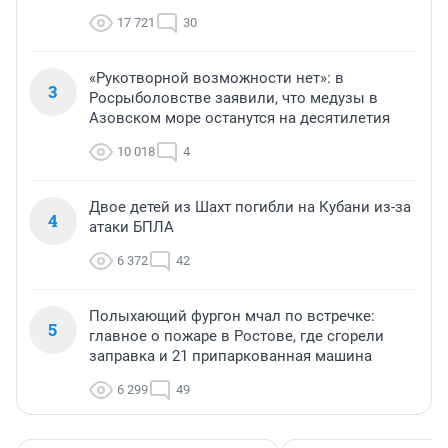
17 721
30
«Рукотворной возможности нет»: в
3
Росрыболовстве заявили, что медузы в
Азовском море останутся на десятилетия
10 018
4
Двое детей из Шахт погибли на Кубани из-за
4
атаки БПЛА
6 372
42
Полыхающий фургон мчал по встречке:
5
главное о пожаре в Ростове, где сгорели
заправка и 21 припаркованная машина
6 299
49