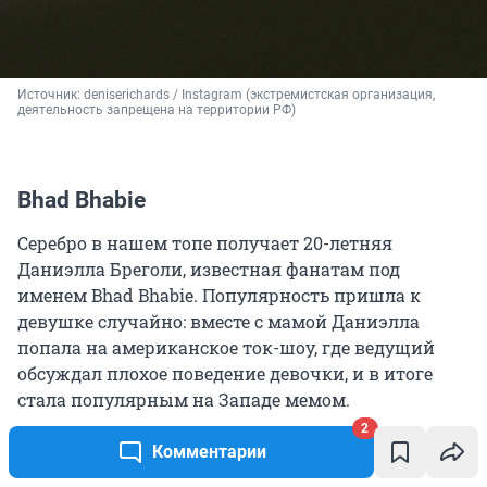
Источник: 
deniserichards / Instagram (экстремистская организация, 
деятельность запрещена на территории РФ)
Bhad Bhabie
Серебро в нашем топе получает 20-летняя
Даниэлла Бреголи, известная фанатам под
именем Bhad Bhabie. Популярность пришла к
девушке случайно: вместе с мамой Даниэлла
попала на американское ток-шоу, где ведущий
обсуждал плохое поведение девочки, и в итоге
стала популярным на Западе мемом.
Воспользовавшись внезапной славой, Даниэлла
2
начала рэп-карьеру.
Комментарии