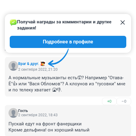
Получай награды за комментарии и другие 
задания!
Подробнее в профиле
КОММЕНТАРИИ
4
Враг & друг.
2 сентября 2022, 21:20
А нормальные музыканты есть🤦? Например "Отава-
Ё"👍 или "Вася Обломов"? А клоунов из "тусовки" мне 
и по телеку хватает 🤮👎.
+0
–0
Гость
2 сентября 2022, 18:43
Пускай едут на фронт фанерщики 

Кроме дельфина! он хороший малый