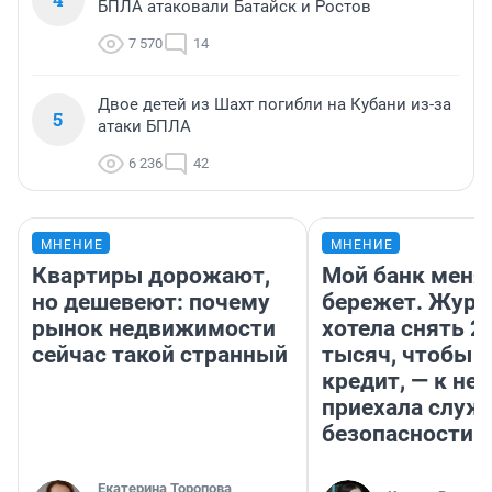
БПЛА атаковали Батайск и Ростов
7 570
14
Двое детей из Шахт погибли на Кубани из-за
5
атаки БПЛА
6 236
42
МНЕНИЕ
МНЕНИЕ
Квартиры дорожают,
Мой банк меня
но дешевеют: почему
бережет. Журн
рынок недвижимости
хотела снять 2
сейчас такой странный
тысяч, чтобы п
кредит, — к не
приехала служ
безопасности
Екатерина Торопова