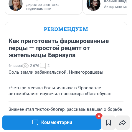
Ксения Владим
директор агентства
Автор мнения
недвижимости
РЕКОМЕНДУЕМ
Как приготовить фаршированные
перцы — простой рецепт от
жительницы Барнаула
6 часов
2 676
2
Соль земли забайкальской. Нижегородцевы
«Четыре месяца больничных»: в Ярославле
автомобилист изувечил пассажира «Яавтобуса»
Знаменитая тикток-блогер, рассказывавшая о борьбе
с редкой формой рака, умерла в возрасте 26 лет
4
Комментарии
«Ну вот и всё»: звезда «Дома-2» развелась с