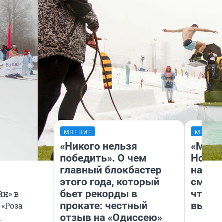
МНЕНИЕ
МНЕНИ
«Никого нельзя
«Мы в
победить». О чем
Нолан
главный блокбастер
настр
этого года, который
смотр
бьет рекорды в
чтобы
йн» в
прокате: честный
выгля
 «Роза
отзыв на «Одиссею»
ы