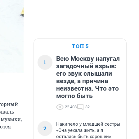
ТОП 5
Всю Москву напугал
1
загадочный взрыв:
его звук слышали
везде, а причина
неизвестна. Что это
могло быть
огорный
22 408
32
тиваль
й музыки,
Накипело у младшей сестры:
ются
2
«Она уехала жить, а я
осталась быть хорошей»