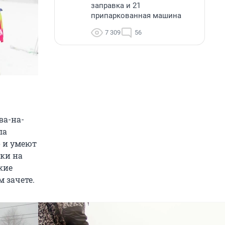
заправка и 21
припаркованная машина
7 309
56
ва-на-
ла
о и умеют
ки на
кие
 зачете.