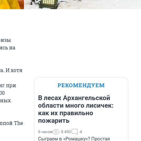
ризы
ись на
. И хотя
РЕКОМЕНДУЕМ
иг при
00
В лесах Архангельской
нных
области много лисичек:
как их правильно
пожарить
уппой The
6 часов
8 450
4
Сыграем в «Ромашку»? Простая