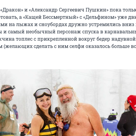
, «Дракон» и «Александр Сергеевич Пушкин» пока толь
ртовать, а «Кащей Бессмертный» с «Дельфином» уже дв
ними на лыжах и сноубордах дружно устремились вниз
ы и самый необычный персонаж спуска в карнавальн
чина топлес с прикрепленной вокруг бедер надувной
 (желающих сделать с ним селфи оказалось больше все