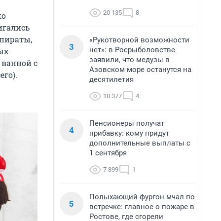
20 135
8
ко
игались
 пираты,
«Рукотворной возможности
3
нет»: в Росрыболовстве
ых
заявили, что медузы в
 ванной с
Азовском море останутся на
го).
десятилетия
10 377
4
Пенсионеры получат
4
прибавку: кому придут
дополнительные выплаты с
1 сентября
7 899
1
Полыхающий фургон мчал по
5
встречке: главное о пожаре в
Ростове, где сгорели