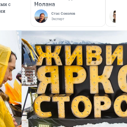
Нолана
ями с
дни
Стас Соколов
Эксперт