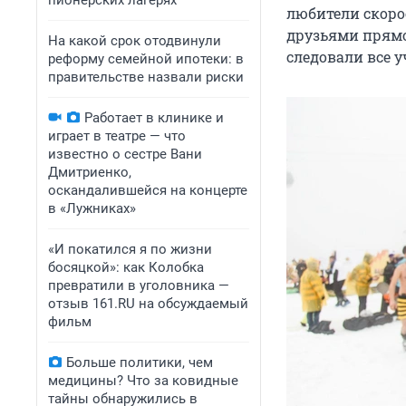
пионерских лагерях
любители скоро
друзьями прямо
На какой срок отодвинули
следовали все 
реформу семейной ипотеки: в
правительстве назвали риски
Работает в клинике и
играет в театре — что
известно о сестре Вани
Дмитриенко,
оскандалившейся на концерте
в «Лужниках»
«И покатился я по жизни
босяцкой»: как Колобка
превратили в уголовника —
отзыв 161.RU на обсуждаемый
фильм
Больше политики, чем
медицины? Что за ковидные
тайны обнаружились в