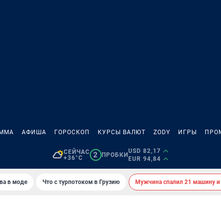
АММА
АФИША
ГОРОСКОП
КУРСЫ ВАЛЮТ
ZODY
ИГРЫ
ПРО
USD 82,17
СЕЙЧАС
2
ПРОБКИ
+36°C
EUR 94,84
ва в моде
Что с турпотоком в Грузию
Мужчина спалил 21 машину и