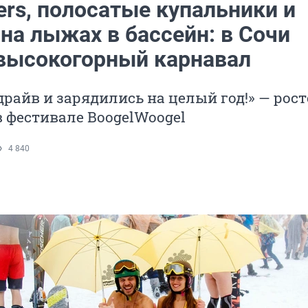
ers, полосатые купальники и
на лыжах в бассейн: в Сочи
высокогорный карнавал
райв и зарядились на целый год!» — рос
в фестивале BoogelWoogel
4 840