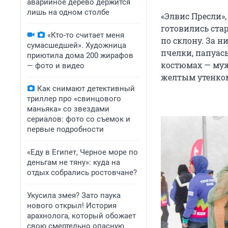
аварийное дерево держится
лишь на одном столбе
«Элвис Пресли»
готовились ста
«Кто-то считает меня
по склону. За 
сумасшедшей». Художница
пчелки, папуас
приютила дома 200 жирафов
костюмах — муж
— фото и видео
желтым утенком
Как снимают детективный
триллер про «свинцового
маньяка» со звездами
сериалов: фото со съемок и
первые подробности
«Еду в Египет, Черное море по
деньгам не тяну»: куда на
отдых собрались ростовчане?
Укусила змея? Зато паука
нового открыл! История
арахнолога, который обожает
свою смертельно опасную