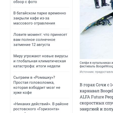
обзор с фото
В батайском парке временно
закрыли кафе из-за
массового отравления
Ловите момент: что принесет
вам полное солнечное
затмение 12 августа
Миру угрожают новые вирусы
и глобальная климатическая
Селфи в купальниках и
катастрофа: итоги недели
фестиваль BoogelWoog
Источник: 
предоставле
Сыграем в «Ромашку»?
Простая головоломка,
В горах Сочи с
которая взбодрит мозг не
карнавал Boogel
хуже кофе
ALFA Future Peo
скоростных спу
«Никаких действий». В районе
энергией и пол
ростовского «Горизонта»