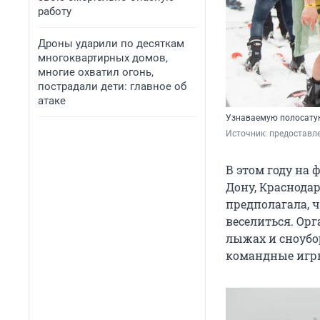
работу
Дроны ударили по десяткам
многоквартирных домов,
многие охватил огонь,
пострадали дети: главное об
атаке
Узнаваемую полосатую
Источник: 
предоставле
В этом году на 
Дону, Краснода
предполагала, 
веселиться. Ор
лыжах и сноубор
командные игры