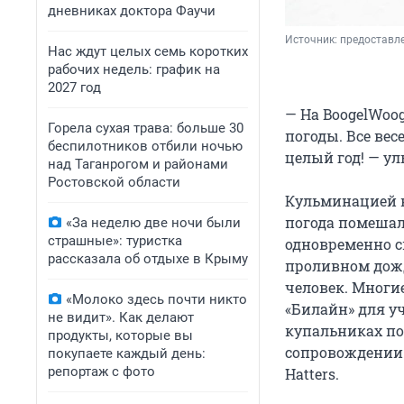
дневниках доктора Фаучи
Источник: 
предоставле
Нас ждут целых семь коротких
рабочих недель: график на
2027 год
— На BoogelWoo
Горела сухая трава: больше 30
погоды. Все ве
беспилотников отбили ночью
целый год! — у
над Таганрогом и районами
Ростовской области
Кульминацией к
погода помешал
«За неделю две ночи были
страшные»: туристка
одновременно сп
рассказала об отдыхе в Крыму
проливном дожд
человек. Многи
«Молоко здесь почти никто
«Билайн» для уч
не видит». Как делают
купальниках по
продукты, которые вы
сопровождении 
покупаете каждый день:
репортаж с фото
Hatters.