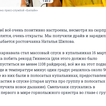
1 из 2
но пресс-службой «Билайн»
gel всё очень позитивно настроены, несмотря на сюрп
селятся, очень открыты. Мы получили драйв и зарядил
лыбается ростовчанка Наталья Шилова.
арнавала стал массовый спуск в купальниках 16 марта
а побить рекорд Гиннесса (для этого должно было
уститься не менее 1108 райдеров), всё же на этот подв
е и температуре минус один градус решилось около 9
е из них были в полосатых купальниках, предоставле
астия в спуске (старая шутка про группу в полосатых
лучила новое дыхание). Смельчаки спускались в
первого в мире горнолыжного оркестра во главе с гр