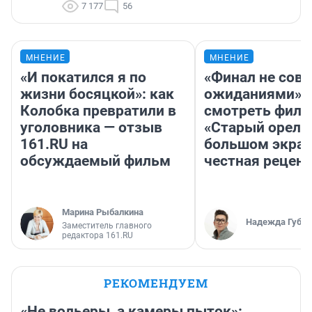
7 177
56
МНЕНИЕ
МНЕНИЕ
«И покатился я по
«Финал не совп
жизни босяцкой»: как
ожиданиями»: 
Колобка превратили в
смотреть фил
уголовника — отзыв
«Старый орел» 
161.RU на
большом экран
обсуждаемый фильм
честная рецен
Марина Рыбалкина
Надежда Губар
Заместитель главного
редактора 161.RU
РЕКОМЕНДУЕМ
«Не вольеры, а камеры пыток»: