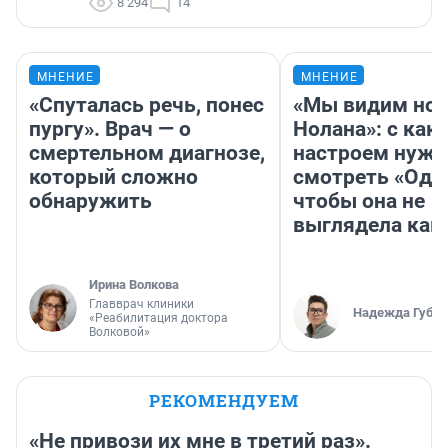
8 294
14
МНЕНИЕ
МНЕНИЕ
«Спуталась речь, понес
«Мы видим нов
пургу». Врач — о
Нолана»: с как
смертельном диагнозе,
настроем нужн
который сложно
смотреть «Оди
обнаружить
чтобы она не
выглядела как
Ирина Волкова
Главврач клиники
Надежда Губар
«Реабилитация доктора
Волковой»
РЕКОМЕНДУЕМ
«Не привози их мне в третий раз».