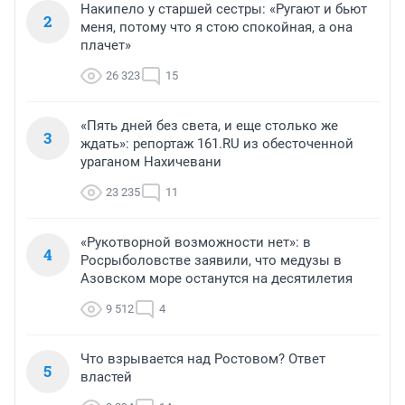
Накипело у старшей сестры: «Ругают и бьют
2
меня, потому что я стою спокойная, а она
плачет»
26 323
15
«Пять дней без света, и еще столько же
3
ждать»: репортаж 161.RU из обесточенной
ураганом Нахичевани
23 235
11
«Рукотворной возможности нет»: в
4
Росрыболовстве заявили, что медузы в
Азовском море останутся на десятилетия
9 512
4
Что взрывается над Ростовом? Ответ
5
властей