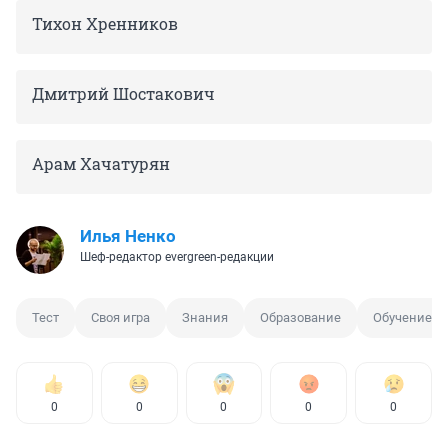
Тихон Хренников
Дмитрий Шостакович
Арам Хачатурян
Илья Ненко
Шеф-редактор evergreen-редакции
Тест
Своя игра
Знания
Образование
Обучение
0
0
0
0
0