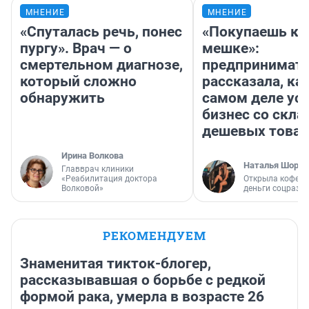
МНЕНИЕ
МНЕНИЕ
«Спуталась речь, понес
«Покупаешь ко
пургу». Врач — о
мешке»:
смертельном диагнозе,
предпринимат
который сложно
рассказала, как
обнаружить
самом деле ус
бизнес со скл
дешевых това
Ирина Волкова
Наталья Шорох
Главврач клиники
«Реабилитация доктора
Открыла кофейн
Волковой»
деньги соцразв
РЕКОМЕНДУЕМ
Знаменитая тикток-блогер,
рассказывавшая о борьбе с редкой
формой рака, умерла в возрасте 26