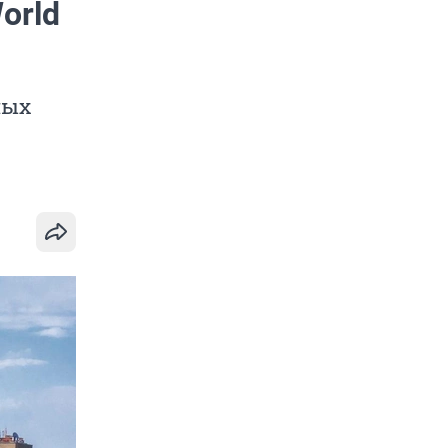
orld
ных