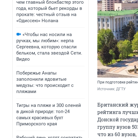
чем главный блокбастер этого
года, который бьет рекорды в
прокате: честный отзыв на
«Одиссею» Нолана
«Чтобы нас носили на
ручках, мы любим»: нерпа
Сергеевна, которую спасли
бельком, стала звездой Сети.
Видео
Побережье Анапы
заполонили ядовитые
При подготовке рейти
медузы: что происходит с
Источник: 
ДГТУ
пляжами
Британский жур
Тигры на пляже и 300 оленей
в дикой природе: топ-24
рейтинга лучших
самых красивых бухт
Донской госуда
Приморского края
группу вузов 50
что из 60 вузов
Рабочий день хотят сократить,