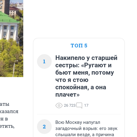
ТОП 5
Накипело у старшей
1
сестры: «Ругают и
бьют меня, потому
что я стою
спокойная, а она
плачет»
таты
26 723
17
казался
н в
Всю Москву напугал
етить,
2
загадочный взрыв: его звук
слышали везде, а причина