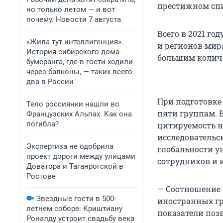
престижном спи
но только летом — и вот
почему. Новости 7 августа
Всего в 2021 го
«Жила тут интеллигенция».
и регионов мира
История сибирского дома-
большим количе
бумеранга, где в гости ходили
через балконы, — таких всего
два в России
При подготовке
Тело россиянки нашли во
пяти группам. В
Французских Альпах. Как она
погибла?
цитируемость н
исследовательск
Экспертиза не одобрила
глобальности у
проект дороги между улицами
сотрудников и 
Доватора и Таганрогской в
Ростове
— Соотношение 
Звездные гости в 500-
иностранных гр
летнем соборе: Криштиану
показатели поз
Роналду устроит свадьбу века