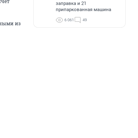
счет
заправка и 21
припаркованная машина
6 061
49
еными из