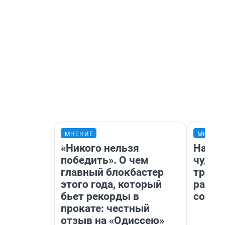
МНЕНИЕ
МНЕНИ
«Никого нельзя
Насле
победить». О чем
чудом
главный блокбастер
транс
этого года, который
разне
бьет рекорды в
совет
прокате: честный
отзыв на «Одиссею»