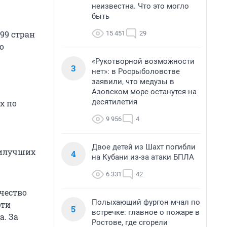
неизвестна. Что это могло
быть
 99 стран
15 451
29
о
«Рукотворной возможности
3
нет»: в Росрыболовстве
заявили, что медузы в
Азовском море останутся на
десятилетия
х по
9 956
4
Двое детей из Шахт погибли
аилучших
4
на Кубани из-за атаки БПЛА
6 331
42
чество
Полыхающий фургон мчал по
эти
5
встречке: главное о пожаре в
а. За
Ростове, где сгорели