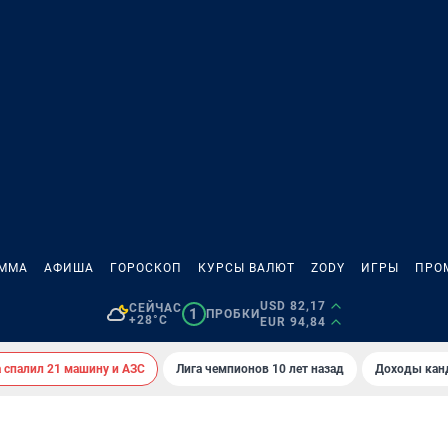
АММА
АФИША
ГОРОСКОП
КУРСЫ ВАЛЮТ
ZODY
ИГРЫ
ПРО
USD 82,17
СЕЙЧАС
1
ПРОБКИ
+28°C
EUR 94,84
спалил 21 машину и АЗС
Лига чемпионов 10 лет назад
Доходы кан