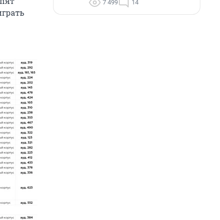
упят
7 499
14
играть