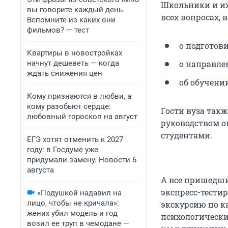
Школьники и их
вы говорите каждый день.
всех вопросах, 
Вспомните из каких они
фильмов? — тест
о подготов
Квартиры в новостройках
начнут дешеветь — когда
о направле
ждать снижения цен
об обучени
Кому признаются в любви, а
кому разобьют сердце:
Гости вуза так
любовный гороскоп на август
руководством о
студентами.
ЕГЭ хотят отменить к 2027
году: в Госдуме уже
придумали замену. Новости 6
августа
А все пришедши
экспресс-тести
«Подушкой надавил на
лицо, чтобы не кричала»:
экскурсию по к
жених убил модель и год
психологически
возил ее труп в чемодане —