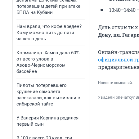
деньгами донским семьям,
потерявшим детей при атаке
10:40–14:4
БПЛА на Кубани
Нам врали, что кофе вреден?
День открытых д
Кому можно пить до пяти
Дону, пл. Гагари
чашек в день
Онлайн-трансля
Кормилица. Хамса дала 60%
от всего улова в
официальной г
Азово‑Черноморском
предварительна
бассейне
Новости компаний.
Пилоты потерпевшего
крушение самолета
рассказали, как выживали в
Увидели опечатку? В
сибирской тайге
У Валерия Карпина родился
первый сын
В 100 г всего 23 ккал: три