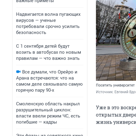
важные приметы
Надвигается волна пугающих
вирусов — ученые
потребовали срочно усилить
безопасность
С 1 сентября детей будут
возить в автобусах по новым
правилам — что важно знать
Все думали, что Орейро и
Арана встречаются: что на
самом деле связывало самую
Посетить университет
горячую пару 90-х
Источник: 
Евгений Вд
Смоленскую область накрыл
Уже в это воскр
разрушительный циклон:
открытых двере
власти ввели режим ЧС, есть
жизнь универси
погибшие — кадры
Эти фразы из советского кино