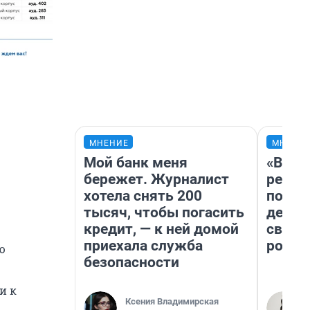
МНЕНИЕ
МНЕНИ
Мой банк меня
«Вете
бережет. Журналист
регис
хотела снять 200
подиу
тысяч, чтобы погасить
дерев
кредит, — к ней домой
свадь
приехала служба
росто
ю
безопасности
и к
Ксения Владимирская