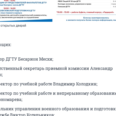
 открытых дверей
ющих:
тор ДГТУ Бесарион Месхи;
ветственный секретарь приемной комиссии Александр
н;
оректор по учебной работе Владимир Колодкин;
оректор по учебной работе и непрерывному образовани
ономарева;
чальник управления военного образования и подготовк
ужбе Виктор Котельников;