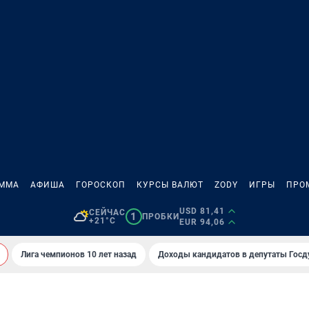
АММА
АФИША
ГОРОСКОП
КУРСЫ ВАЛЮТ
ZODY
ИГРЫ
ПРО
USD 81,41
СЕЙЧАС
1
ПРОБКИ
+21°C
EUR 94,06
Лига чемпионов 10 лет назад
Доходы кандидатов в депутаты Гос