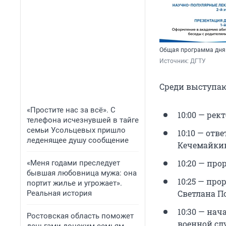
Общая программа дня
Источник: 
ДГТУ
Среди выступа
«Простите нас за всё». С
10:00 — рек
телефона исчезнувшей в тайге
семьи Усольцевых пришло
10:10 — от
леденящее душу сообщение
Кечемайки
10:20 — пр
«Меня годами преследует
бывшая любовница мужа: она
10:25 — пр
портит жилье и угрожает».
Светлана П
Реальная история
10:30 — на
Ростовская область поможет
военной сл