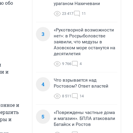
ю обо
ураганом Нахичевани
23 417
11
«Рукотворной возможности
3
нет»: в Росрыболовстве
заявили, что медузы в
Азовском море останутся на
десятилетия
9 766
4
и
ми и
Что взрывается над
4
Ростовом? Ответ властей
8 511
14
ионное и
овершить
«Повреждены частные дома
5
и магазин». БПЛА атаковали
гры и
Батайск и Ростов