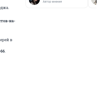
Автор мнения
еджа.
тов-на-
ерей в
-66
.