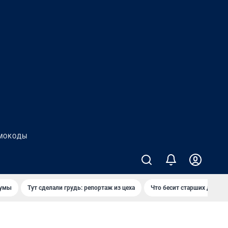
МОКОДЫ
думы
Тут сделали грудь: репортаж из цеха
Что бесит старших детей