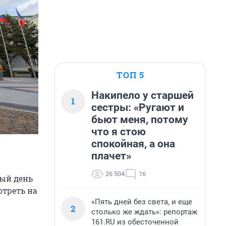
ТОП 5
Накипело у старшей
1
сестры: «Ругают и
бьют меня, потому
что я стою
спокойная, а она
плачет»
26 504
16
ный день
отреть на
«Пять дней без света, и еще
2
столько же ждать»: репортаж
161.RU из обесточенной