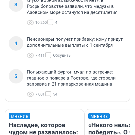
«Рукотворной возможности нет»: в
3
Росрыболовстве заявили, что медузы в
Азовском море останутся на десятилетия
10 260
4
Пенсионеры получат прибавку: кому придут
4
дополнительные выплаты с 1 сентября
7 411
Обсудить
Полыхающий фургон мчал по встречке:
5
главное о пожаре в Ростове, где сгорели
заправка и 21 припаркованная машина
7 001
54
МНЕНИЕ
МНЕНИЕ
Наследие, которое
«Никого нельз
чудом не развалилось:
победить». О ч