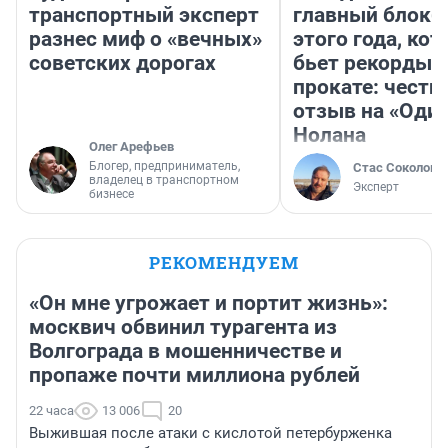
транспортный эксперт
главный блокб
разнес миф о «вечных»
этого года, ко
советских дорогах
бьет рекорды 
прокате: честн
отзыв на «Оди
Нолана
Олег Арефьев
Блогер, предприниматель,
Стас Соколов
владелец в транспортном
Эксперт
бизнесе
РЕКОМЕНДУЕМ
«Он мне угрожает и портит жизнь»:
москвич обвинил турагента из
Волгограда в мошенничестве и
пропаже почти миллиона рублей
22 часа
13 006
20
Выжившая после атаки с кислотой петербурженка