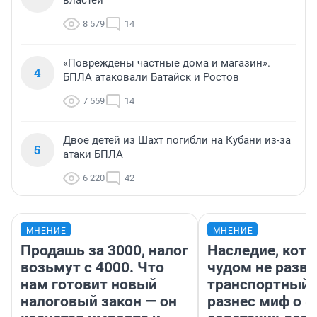
8 579
14
«Повреждены частные дома и магазин».
4
БПЛА атаковали Батайск и Ростов
7 559
14
Двое детей из Шахт погибли на Кубани из-за
5
атаки БПЛА
6 220
42
МНЕНИЕ
МНЕНИЕ
Продашь за 3000, налог
Наследие, кото
возьмут с 4000. Что
чудом не разва
нам готовит новый
транспортный 
налоговый закон — он
разнес миф о 