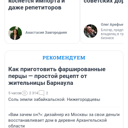
коснется импорта и
советских доро
даже репетиторов
Олег Арефьев
Блогер, предпри
Анастасия Завгородняя
владелец в тра
бизнесе
РЕКОМЕНДУЕМ
Как приготовить фаршированные
перцы — простой рецепт от
жительницы Барнаула
5 часов
2 314
2
Соль земли забайкальской. Нижегородцевы
«Вам зачем он?»: дизайнер из Москвы за свои деньги
восстанавливает дом в деревне Архангельской
области