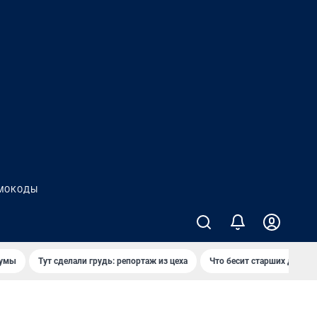
МОКОДЫ
думы
Тут сделали грудь: репортаж из цеха
Что бесит старших детей