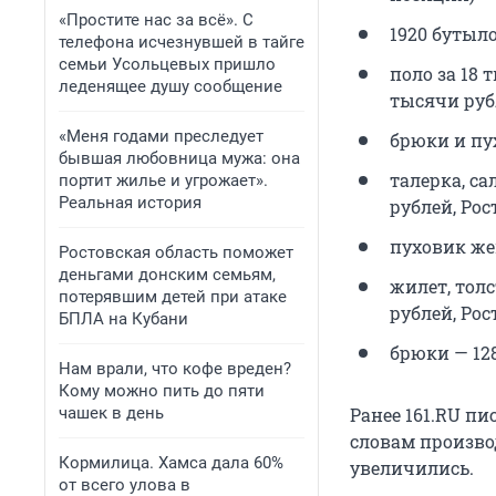
«Простите нас за всё». С
1920 бутыло
телефона исчезнувшей в тайге
семьи Усольцевых пришло
поло за 18 
леденящее душу сообщение
тысячи руб
«Меня годами преследует
брюки и пух
бывшая любовница мужа: она
талерка, са
портит жилье и угрожает».
Реальная история
рублей, Рос
пуховик же
Ростовская область поможет
деньгами донским семьям,
жилет, толс
потерявшим детей при атаке
рублей, Рос
БПЛА на Кубани
брюки — 128
Нам врали, что кофе вреден?
Кому можно пить до пяти
чашек в день
Ранее 161.RU пи
словам произво
Кормилица. Хамса дала 60%
увеличились.
от всего улова в