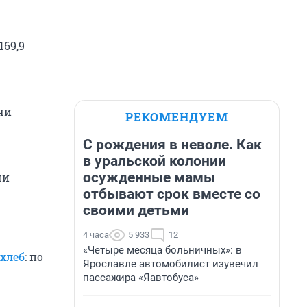
169,9
ячи
РЕКОМЕНДУЕМ
С рождения в неволе. Как
в уральской колонии
осужденные мамы
чи
отбывают срок вместе со
своими детьми
4 часа
5 933
12
«Четыре месяца больничных»: в
хлеб
: по
Ярославле автомобилист изувечил
пассажира «Яавтобуса»