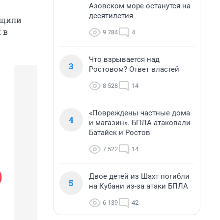
Азовском море останутся на
десятилетия
бщили
 в
9 784
4
Что взрывается над
3
Ростовом? Ответ властей
8 528
14
«Повреждены частные дома
4
и магазин». БПЛА атаковали
Батайск и Ростов
7 522
14
Двое детей из Шахт погибли
5
на Кубани из-за атаки БПЛА
6 139
42