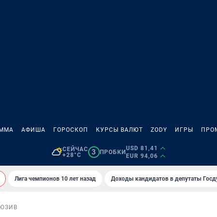
АММА
АФИША
ГОРОСКОП
КУРСЫ ВАЛЮТ
ZODY
ИГРЫ
ПРО
USD 81,41
СЕЙЧАС
3
ПРОБКИ
+28°C
EUR 94,06
Лига чемпионов 10 лет назад
Доходы кандидатов в депутаты Гос
ЮЗИВ