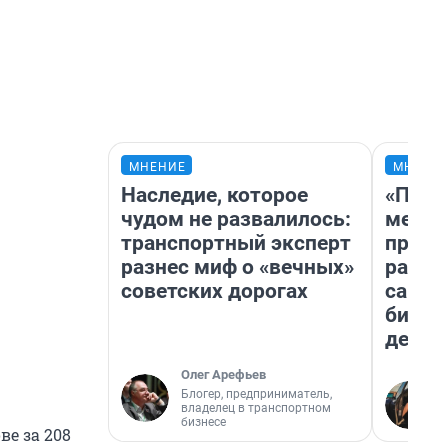
МНЕНИЕ
МНЕНИ
Наследие, которое
«Поку
чудом не развалилось:
мешке
транспортный эксперт
предп
разнес миф о «вечных»
расска
советских дорогах
самом
бизне
дешев
Олег Арефьев
Блогер, предприниматель,
владелец в транспортном
бизнесе
ве за 208