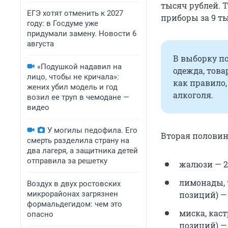
тысяч рублей. Т
ЕГЭ хотят отменить к 2027
приборы за 9 ты
году: в Госдуме уже
придумали замену. Новости 6
августа
В выборку по
«Подушкой надавил на
одежда, това
лицо, чтобы не кричала»:
как правило,
жених убил модель и год
алкоголя.
возил ее труп в чемодане —
видео
У могилы педофила. Его
Вторая половин
смерть разделила страну на
два лагеря, а защитника детей
отправила за решетку
жалюзи — 2
лимонады, ч
Воздух в двух ростовских
микрорайонах загрязнен
позиций) —
формальдегидом: чем это
миска, каст
опасно
позиций) — 