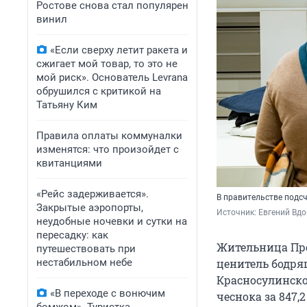
Ростове снова стал популярен
винил
«Если сверху летит ракета и
сжигает мой товар, то это не
мой риск». Основатель Levrana
обрушился с критикой на
Татьяну Ким
Правила оплаты коммуналки
изменятся: что произойдет с
квитанциями
«Рейс задерживается».
В правительстве подсч
Закрытые аэропорты,
Источник: 
Евгений Вдо
неудобные ночевки и сутки на
пересадку: как
Жительница Про
путешествовать при
нестабильном небе
ценитель бодря
Красносулинско
«В переходе с вонючим
чеснока за 847,