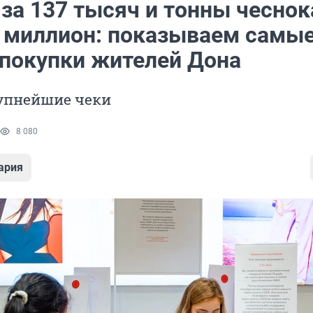
за 137 тысяч и тонны чеснок
а миллион: показываем самы
 покупки жителей Дона
упнейшие чеки
8 080
ария