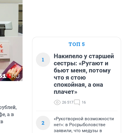
ТОП 5
Накипело у старшей
1
сестры: «Ругают и
бьют меня, потому
что я стою
спокойная, а она
плачет»
26 517
16
рублей,
е, а в
«Рукотворной возможности
ов
2
нет»: в Росрыболовстве
заявили, что медузы в