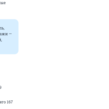
вые
ль,
дажи —
,
9
его 167