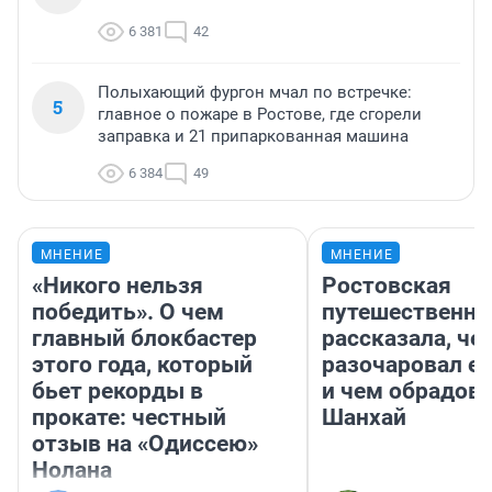
6 381
42
Полыхающий фургон мчал по встречке:
5
главное о пожаре в Ростове, где сгорели
заправка и 21 припаркованная машина
6 384
49
МНЕНИЕ
МНЕНИЕ
«Никого нельзя
Ростовская
победить». О чем
путешественни
главный блокбастер
рассказала, че
этого года, который
разочаровал е
бьет рекорды в
и чем обрадов
прокате: честный
Шанхай
отзыв на «Одиссею»
Нолана