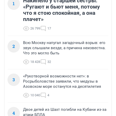
Накипело у старшей сестры:
1
«Ругают и бьют меня, потому
что я стою спокойная, а она
плачет»
26 799
17
Всю Москву напугал загадочный взрыв: его
2
звук слышали везде, а причина неизвестна.
Что это могло быть
18 428
32
«Рукотворной возможности нет»: в
3
Росрыболовстве заявили, что медузы в
Азовском море останутся на десятилетия
10 040
4
Двое детей из Шахт погибли на Кубани из-за
4
атаки БПЛА