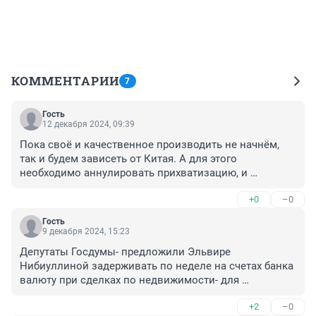
КОММЕНТАРИИ
7
Гость
12 декабря 2024, 09:39
Пока своё и качественное производить не начнём, 
так и будем зависеть от Китая. А для этого 
необходимо аннулировать прихватизацию, и 
раскулачить аллигаторов и зажравшихся чинушь , 
+0
–0
половину пересажать
Гость
9 декабря 2024, 15:23
Депутаты Госдумы- предложили Эльвире 
Нибиуллиной задерживать по неделе на счетах банка 
валюту при сделках по недвижимости- для 
банковских операций мол ничего страшного на 
+2
–0
неделю позже получит свою валюту- Приток 