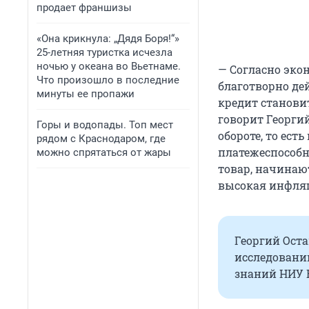
продает франшизы
«Она крикнула: „Дядя Боря!“»
25-летняя туристка исчезла
ночью у океана во Вьетнаме.
— Согласно эко
Что произошло в последние
благотворно де
минуты ее пропажи
кредит станови
говорит Георгий
Горы и водопады. Топ мест
обороте, то ест
рядом с Краснодаром, где
платежеспособн
можно спрятаться от жары
товар, начинают
высокая инфляц
Георгий Ост
исследовани
знаний НИУ 