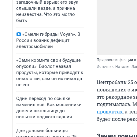
загадочный взрыв: его звук
слышали везде, а причина
неизвестна. Что это могло
быть
«Смели гибриды Voyah». В
России возник дефицит
электромобилей
«Сами кормите свои будущие
При росте инфляции в
опухоли». Биолог назвал
Источник: 
Наталья Лап
продукты, которые приводят к
онкологии, сам он их никогда
Центробанк 25 о
не ест
повышение с ию
это рекордное 
Один переход по ссылке
поднималась. М
изменил всё. Как мошенники
довели школьницу до
продуктах
, а т
попытки поджога здания
будет после ре
Две донские больницы
Зачем повыш
отремонтируют почти за 25