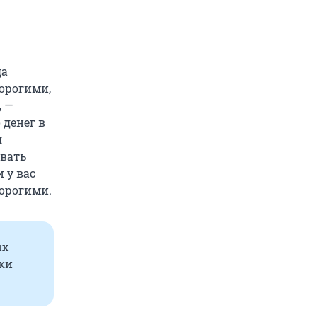
да
дорогими,
, —
 денег в
я
овать
 у вас
дорогими.
ых
ки