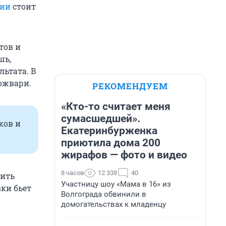
ции
стоит
тов и
шь,
льтата. В
ложвари.
РЕКОМЕНДУЕМ
«Кто-то считает меня
сумасшедшей».
ков и
Екатеринбурженка
приютила дома 200
жирафов — фото и видео
8 часов
12 338
40
шить
Участницу шоу «Мама в 16» из
ки бьет
Волгограда обвинили в
домогательствах к младенцу