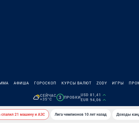
АММА
АФИША
ГОРОСКОП
КУРСЫ ВАЛЮТ
ZODY
ИГРЫ
ПРО
USD 81,41
СЕЙЧАС
3
ПРОБКИ
+35°C
EUR 94,06
спалил 21 машину и АЗС
Лига чемпионов 10 лет назад
Доходы кан