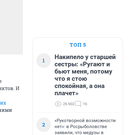
ТОП 5
Накипело у старшей
1
сестры: «Ругают и
бьют меня, потому
что я стою
е
спокойная, а она
нктов. И
плачет»
ких
26 602
16
 ними
«Рукотворной возможности
2
нет»: в Росрыболовстве
заявили, что медузы в