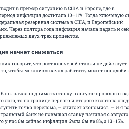
водит в пример ситуацию в США и Европе, где в
ериод инфляция достигала 10–11%. Тогда ключевую с
еральная резервная система в США, и Европейский
нк. Через полтора года инфляция начала падать и се
приемлемых двух-трех процентов.
ция начнет снижаться
вич говорит, что рост ключевой ставки не действует
 то, чтобы механизм начал работать, может понадобит
банк начал поднимать ставку в августе прошлого года
го лага, то на границе первого и второго квартала сл
тупить точка перелома, — считает экономист. — И я в
ентральный банк не повышал ставку начиная с августа
то у нас бы сейчас инфляция была бы не 8%, а 13–15%.