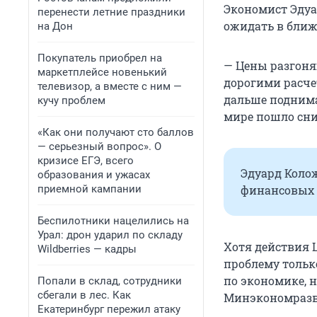
Экономист Эдуа
перенести летние праздники
ожидать в ближ
на Дон
Покупатель приобрел на
— Цены разгоня
маркетплейсе новенький
дорогими расче
телевизор, а вместе с ним —
дальше поднима
кучу проблем
мире пошло сниж
«Как они получают сто баллов
— серьезный вопрос». О
кризисе ЕГЭ, всего
Эдуард Коло
образования и ужасах
приемной кампании
финансовых 
Беспилотники нацелились на
Урал: дрон ударил по складу
Хотя действия 
Wildberries — кадры
проблему тольк
по экономике, н
Попали в склад, сотрудники
сбегали в лес. Как
Минэкономразв
Екатеринбург пережил атаку