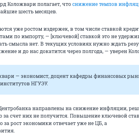
рд Коложвари полагает, что
снижение темпов инфля
айшие шесть месяцев.
ются уже ростом издержек, в том числе ставкой креди
тами по импорту, — [ключевой] ставкой это не удержи
ть смысла нет. В текущих условиях нужно ждать резу
ение и до нас докатится через полгода, — уверен Ко
жвари — экономист, доцент кафедры финансовых рын
институтов НГУЭУ.
Центробанка направлены на снижение инфляции, ре
о за счет них не получится. Повышение ключевой став
о за рост экономики отвечает уже не ЦБ, а
ития.