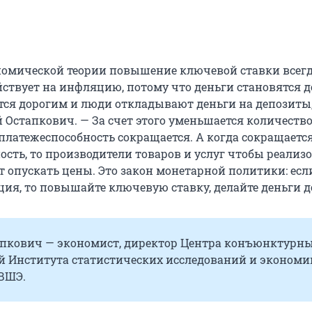
номической теории повышение ключевой ставки всег
йствует на инфляцию, потому что деньги становятся 
тся дорогим и люди откладывают деньги на депозиты
 Остапкович. — За счет этого уменьшается количество
ь платежеспособность сокращается. А когда сокращаетс
ость, то производители товаров и услуг чтобы реализ
 опускать цены. Это закон монетарной политики: если
ия, то повышайте ключевую ставку, делайте деньги 
апкович — экономист, директор Центра конъюнктурн
й Института статистических исследований и экономи
ВШЭ.