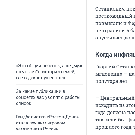
Остапкович при
постковидный п
повышали и Фед
центральный ба
опустилась до 
Когда инфля
«Это общий ребенок, а не „муж
Георгий Остапко
помогает“»: истории семей,
мгновенно — на
где в декрет ушел отец
полутора лет.
За какие публикации в
соцсетях вас уволят с работы:
— Центральный 
список
исходить из это
года должна нас
Гандболистка «Ростов-Дона»
так: если бы Ц
стала лучшим игроком
прошлого года, 
чемпионата России