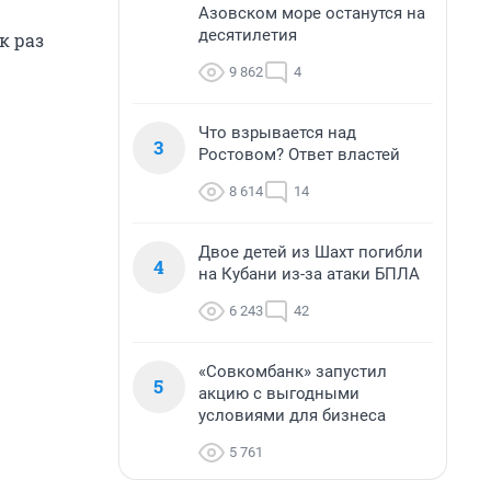
Азовском море останутся на
десятилетия
к раз
9 862
4
Что взрывается над
3
Ростовом? Ответ властей
8 614
14
Двое детей из Шахт погибли
4
на Кубани из-за атаки БПЛА
6 243
42
«Совкомбанк» запустил
5
акцию с выгодными
условиями для бизнеса
5 761