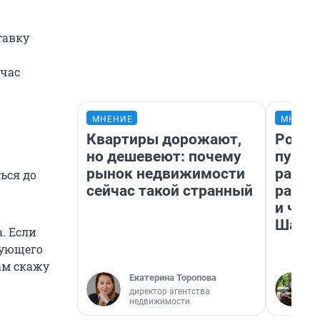
тавку
йчас
МНЕНИЕ
МНЕНИ
Квартиры дорожают,
Росто
но дешевеют: почему
путеш
рынок недвижимости
расск
ься до
сейчас такой странный
разоч
и чем
Шанх
. Если
едующего
ам скажу
Екатерина Торопова
директор агентства
недвижимости