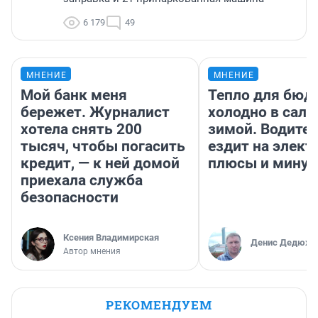
6 179
49
МНЕНИЕ
МНЕНИЕ
Мой банк меня
Тепло для бюд
бережет. Журналист
холодно в сало
хотела снять 200
зимой. Водител
тысяч, чтобы погасить
ездит на элект
кредит, — к ней домой
плюсы и мину
приехала служба
безопасности
Ксения Владимирская
Денис Дедюхи
Автор мнения
РЕКОМЕНДУЕМ