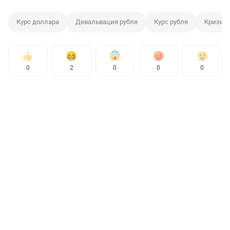
Курс доллара
Девальвация рубля
Курс рубля
Кризис
0
2
0
0
0