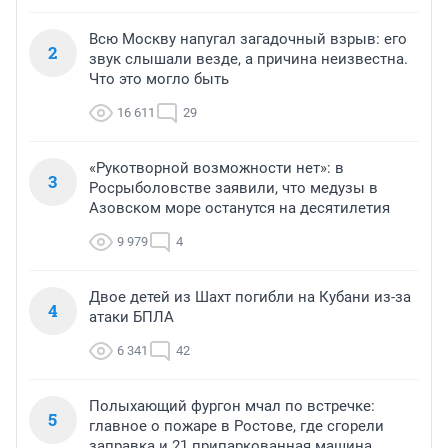
Всю Москву напугал загадочный взрыв: его
2
звук слышали везде, а причина неизвестна.
Что это могло быть
16 611
29
«Рукотворной возможности нет»: в
3
Росрыболовстве заявили, что медузы в
Азовском море останутся на десятилетия
9 979
4
Двое детей из Шахт погибли на Кубани из-за
4
атаки БПЛА
6 341
42
Полыхающий фургон мчал по встречке:
5
главное о пожаре в Ростове, где сгорели
заправка и 21 припаркованная машина