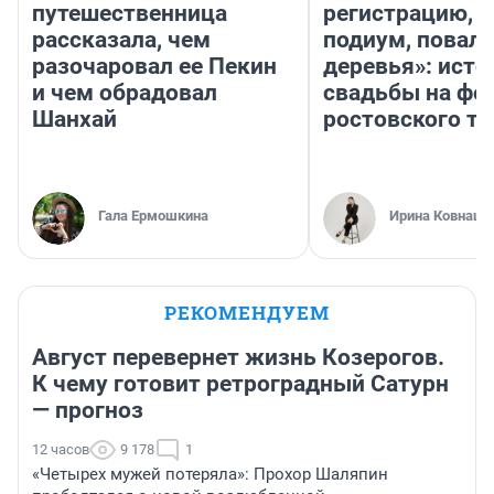
путешественница
регистрацию, 
рассказала, чем
подиум, повал
разочаровал ее Пекин
деревья»: исто
и чем обрадовал
свадьбы на фо
Шанхай
ростовского т
Гала Ермошкина
Ирина Ковнацк
РЕКОМЕНДУЕМ
Август перевернет жизнь Козерогов.
К чему готовит ретроградный Сатурн
— прогноз
12 часов
9 178
1
«Четырех мужей потеряла»: Прохор Шаляпин