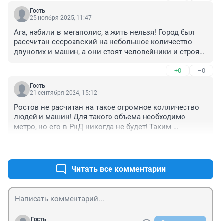
Гость
25 ноября 2025, 11:47
Ага, набили в мегаполис, а жить нельзя! Город был 
рассчитан сссроавский на небольшое количество 
двуногих и машин, а они стоят человейники и строят! 
Воздух грязный, вода очень грязная деревьев нет, 
+0
–0
работы нет, что тут будет!!! Апокалипсис!!!!!
Гость
21 сентября 2024, 15:12
Ростов не расчитан на такое огромное колличество 
людей и машин! Для такого объема необходимо 
метро, но его в РнД никогда не будет! Таким 
безобразным город не был никогда, а стал последнее 
+0
–0
время при нанешних управленцах, которым нет дела 
до города, а только свой карман!!!!!
Читать все комментарии
Гость