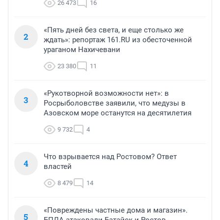
26 473
16
«Пять дней без света, и еще столько же
2
ждать»: репортаж 161.RU из обесточенной
ураганом Нахичевани
23 380
11
«Рукотворной возможности нет»: в
3
Росрыболовстве заявили, что медузы в
Азовском море останутся на десятилетия
9 732
4
Что взрывается над Ростовом? Ответ
4
властей
8 479
14
«Повреждены частные дома и магазин».
5
БПЛА атаковали Батайск и Ростов