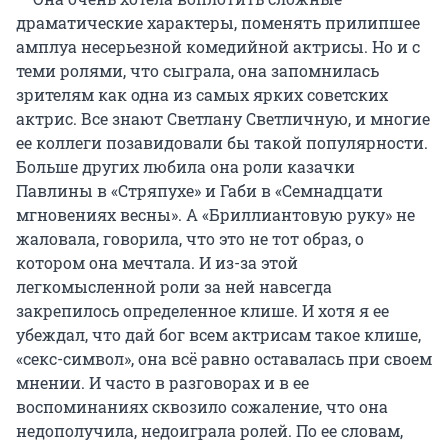
драматические характеры, поменять прилипшее
амплуа несерьезной комедийной актрисы. Но и с
теми ролями, что сыграла, она запомнилась
зрителям как одна из самых ярких советских
актрис. Все знают Светлану Светличную, и многие
ее коллеги позавидовали бы такой популярности.
Больше других любила она роли казачки
Павлины в «Стряпухе» и Габи в «Семнадцати
мгновениях весны». А «Бриллиантовую руку» не
жаловала, говорила, что это не тот образ, о
котором она мечтала. И из-за этой
легкомысленной роли за ней навсегда
закрепилось определенное клише. И хотя я ее
убеждал, что дай бог всем актрисам такое клише,
«секс-символ», она всё равно оставалась при своем
мнении. И часто в разговорах и в ее
воспоминаниях сквозило сожаление, что она
недополучила, недоиграла ролей. По ее словам,