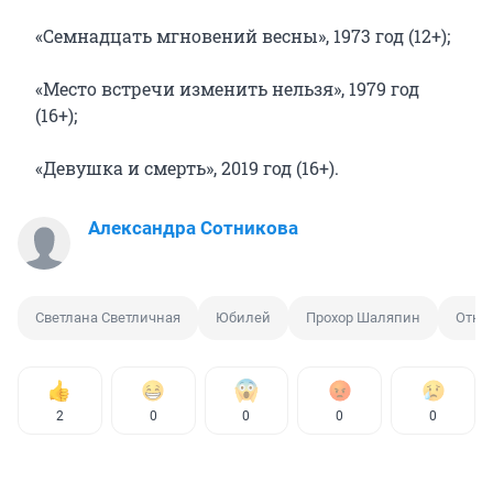
«Семнадцать мгновений весны», 1973 год (12+);
«Место встречи изменить нельзя», 1979 год
(16+);
«Девушка и смерть», 2019 год (16+).
Александра Сотникова
Светлана Светличная
Юбилей
Прохор Шаляпин
Откр
2
0
0
0
0