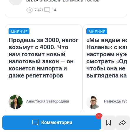
7 471
14
МНЕНИЕ
МНЕНИЕ
Продашь за 3000, налог
«Мы видим нов
возьмут с 4000. Что
Нолана»: с как
нам готовит новый
настроем нужн
налоговый закон — он
смотреть «Оди
коснется импорта и
чтобы она не
даже репетиторов
выглядела как
Анастасия Завгородняя
Надежда Губар
1
Комментарии
РЕКОМЕНДУЕМ