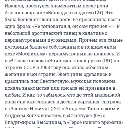
Ивашов, проснулся знаменитым после роли
Алеши в картине «Баллада о солдате» (12+). Это
была большая главная роль. Ее прославила всего
одна фраза: «Не виноватая я, он сам пришел!» — и
небольшой эротический танец в халатике с
перламутровыми пуговицами. Причем эти самые
пуговицы были ее собственные: в пошивочном
цехе «Мосфильма» перламутровых не нашлось. И
всё! После выхода «Бриллиантовой руки» (18+) на
экраны СССР в 1968 году она стала объектом
желания всей страны. Женщины одевались и
красились под Светличную, мужская половина
искала знакомства или писала ей признания в
любви. И как-то забылось, что до этой маленькой
роли она уже снялась в десяти картинах: сыграла
в «Заставе Ильича» (12+) с Андреем Тарковским и
Андреем Кончаловским, в «Стряпухе» (0+) с
Владимиром Высоцким, в «Герое нашего времени»