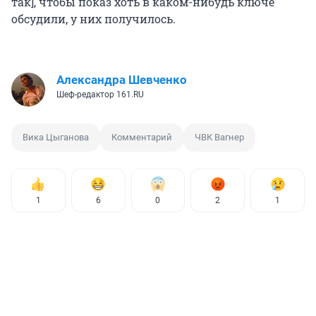
так], чтобы показ хоть в каком-нибудь ключе
обсудили, у них получилось.
Александра Шевченко
Шеф-редактор 161.RU
Вика Цыганова
Комментарий
ЧВК Вагнер
1
6
0
2
1