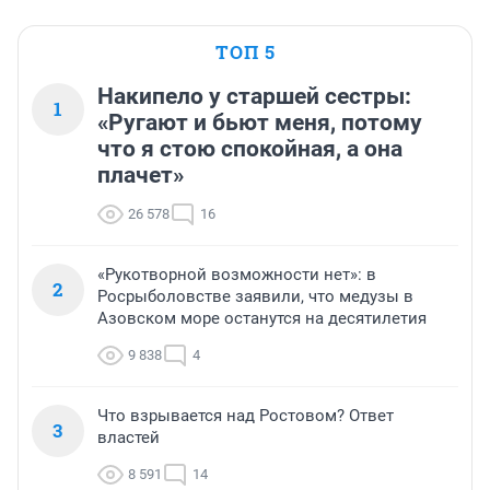
ТОП 5
Накипело у старшей сестры:
1
«Ругают и бьют меня, потому
что я стою спокойная, а она
плачет»
26 578
16
«Рукотворной возможности нет»: в
2
Росрыболовстве заявили, что медузы в
Азовском море останутся на десятилетия
9 838
4
Что взрывается над Ростовом? Ответ
3
властей
8 591
14