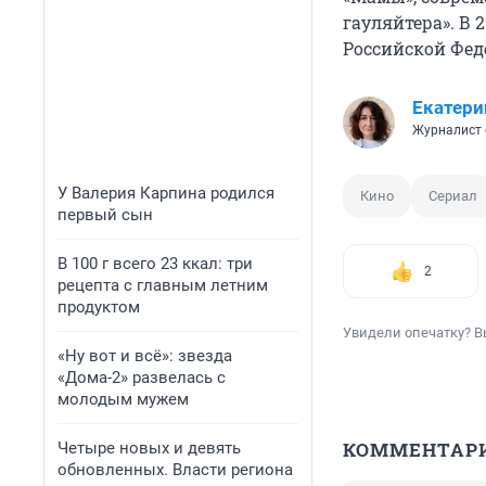
гауляйтера». В
Российской Фед
Екатери
Журналист 
У Валерия Карпина родился
Кино
Сериал
первый сын
В 100 г всего 23 ккал: три
2
рецепта с главным летним
продуктом
Увидели опечатку? В
«Ну вот и всё»: звезда
«Дома-2» развелась с
молодым мужем
КОММЕНТАР
Четыре новых и девять
обновленных. Власти региона