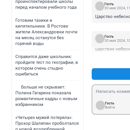
проинспектировали школы
Гость
перед началом учебного года
30 мая 2024, 1
Царство небес
Готовим тазики и
кипятильники. В Ростове
жители Александровки почти
Гость
на месяц останутся без
30 мая 2024, 1
горячей воды
царствие небесн
Справится даже школьник:
пройдите тест по географии, в
котором очень стыдно
ошибиться
Больше не скрывает:
Полина Гагарина показала
романтичные кадры с новым
Гость
избранником
Войти
«Четырех мужей потеряла»:
Прохор Шаляпин проболтался
о новой возлюбленной