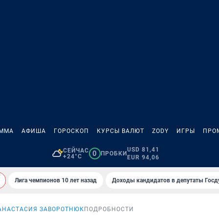
АММА
АФИША
ГОРОСКОП
КУРСЫ ВАЛЮТ
ZODY
ИГРЫ
ПРО
USD 81,41
СЕЙЧАС
0
ПРОБКИ
+24°C
EUR 94,06
Лига чемпионов 10 лет назад
Доходы кандидатов в депутаты Гос
АНАСТАСИЯ ЗАВОРОТНЮК
ПОДРОБНОСТИ