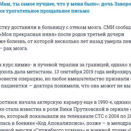
Мам, ты самое лучшее, что у меня было»: дочь Завор
се трогательное прощальное письмо
истку доставили в больницу с отеком мозга. СМИ сообща
 «Моя прекрасная няня» после родов третьей дочери
е болезнь, от которой несколько лет назад умерла пе
 рак мозга.
 курс химио- и лучевой терапии за границей, однако 
ухоль дала метастазы. 13 сентября 2019 года нейрохир
овести операцию, но любое вмешательство признали
я пациентки — доктора понимали, что она может не в
отнюк начала актерскую карьеру еще в 1990-е, однако
е стала известна в роли Вики Прутковской в сериале
», который показывали на телеканале СТС с 2004 по 20
лась в боевике «Код Апокалипсиса», позже — в мелодр
енной версии «Служебного романа» и военной драме «