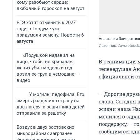
кому разобьют сердце:
любовный гороскоп на август
ЕГЭ хотят отменить к 2027
году: в Госдуме уже
придумали замену. Новости 6
Анастасии Заворотнюк
августа
Источник: 
Zavorotnuck.
«Подушкой надавил на
В реанимации м
лицо, чтобы не кричала»:
жених убил модель и год
телеведущая Ан
возил ее труп в чемодане —
официальной ст
видео
— Дорогие друз
У могилы педофила. Его
смерть разделила страну на
слова. Сегодня
два лагеря, а защитника детей
жизни наша Нас
отправила за решетку
молился о здрав
поддержку, — г
Воздух в двух ростовских
сообщим сегодн
микрорайонах загрязнен
формальдегидом: чем это