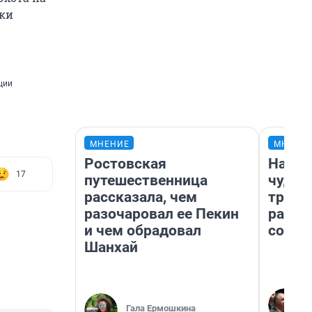
тки
ции
МНЕНИЕ
МНЕНИ
Ростовская
Насле
17
путешественница
чудом
рассказала, чем
транс
разочаровал ее Пекин
разне
и чем обрадовал
совет
Шанхай
Гала Ермошкина