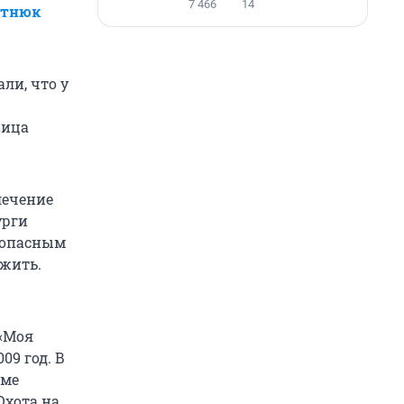
7 466
14
отнюк
ли, что у
вица
лечение
урги
 опасным
ыжить.
 «Моя
09 год. В
аме
Охота на