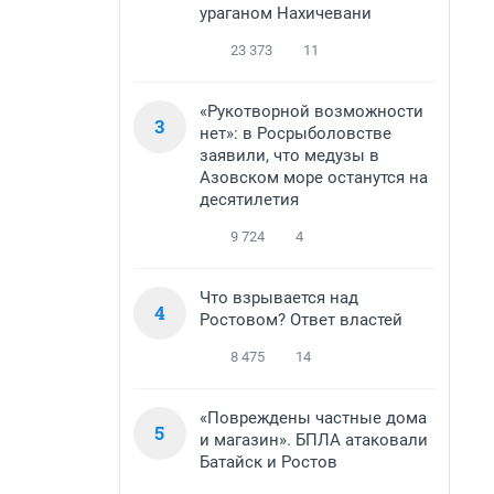
ураганом Нахичевани
23 373
11
«Рукотворной возможности
3
нет»: в Росрыболовстве
заявили, что медузы в
Азовском море останутся на
десятилетия
9 724
4
Что взрывается над
4
Ростовом? Ответ властей
8 475
14
«Повреждены частные дома
5
и магазин». БПЛА атаковали
Батайск и Ростов