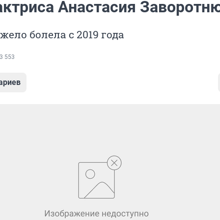
актриса Анастасия Заворотн
жело болела с 2019 года
3 553
ариев