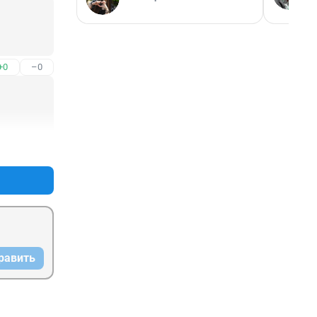
+0
–0
+1
–0
равить