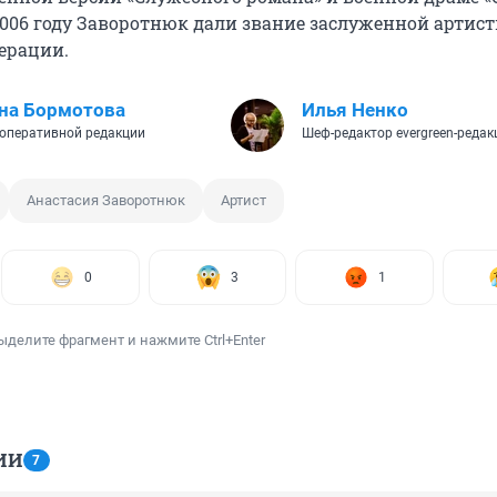
 2006 году Заворотнюк дали звание заслуженной артис
ерации.
на Бормотова
Илья Ненко
оперативной редакции
Шеф-редактор evergreen-редак
Анастасия Заворотнюк
Артист
0
3
1
ыделите фрагмент и нажмите Ctrl+Enter
ИИ
7