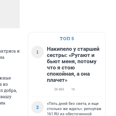
ТОП 5
Накипело у старшей
актриса и
1
сестры: «Ругают и
на
бьют меня, потому
что я стою
спокойная, а она
ужные
плачет»
а из
26 465
16
л добра,
а вашу
 мы
«Пять дней без света, и еще
2
столько же ждать»: репортаж
161.RU из обесточенной