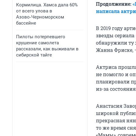
Продолжение:
«
Кормилица. Хамса дала 60%
написала актри
от всего улова в
Азово‑Черноморском
бассейне
В 2019 году арт
звезды сериала
Пилоты потерпевшего
обнаружили ту ж
крушение самолета
рассказали, как выживали в
Жанна Фриске, —
сибирской тайге
Актриса прошла
не помогло и оп
планировали пр
из-за состояни
Анастасия Завор
широкой публик
прекрасная няня
то же время сня
«Мамы», соврем