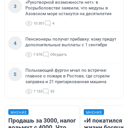
«Рукотворной возможности нет»: в
3
Росрыболовстве заявили, что медузы в
Азовском море останутся на десятилетия
10 301
4
Пенсионеры получат прибавку: кому придут
4
дополнительные выплаты с 1 сентября
7 676
Обсудить
Полыхающий фургон мчал по встречке:
5
главное о пожаре в Ростове, где сгорели
заправка и 21 припаркованная машина
7 133
55
МНЕНИЕ
МНЕНИЕ
Продашь за 3000, налог
«И покатился я
возьмут с 4000. Что
жизни босяцкой