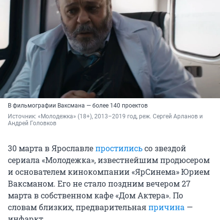
В фильмографии Ваксмана — более 140 проектов
Источник: 
«Молодежка» (18+), 2013–2019 год, реж. Сергей Арланов и 
Андрей Головков
30 марта в Ярославле
простились
со звездой
сериала «Молодежка», известнейшим продюсером
и основателем кинокомпании «ЯрСинема» Юрием
Ваксманом. Его не стало поздним вечером 27
марта в собственном кафе «Дом Актера». По
словам близких, предварительная
причина
—
инфаркт.