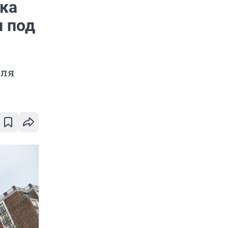
ка
и под
юля