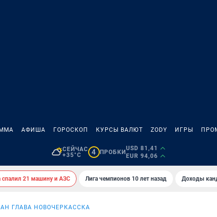
АММА
АФИША
ГОРОСКОП
КУРСЫ ВАЛЮТ
ZODY
ИГРЫ
ПРО
USD 81,41
СЕЙЧАС
4
ПРОБКИ
+35°C
EUR 94,06
спалил 21 машину и АЗС
Лига чемпионов 10 лет назад
Доходы кан
АН ГЛАВА НОВОЧЕРКАССКА