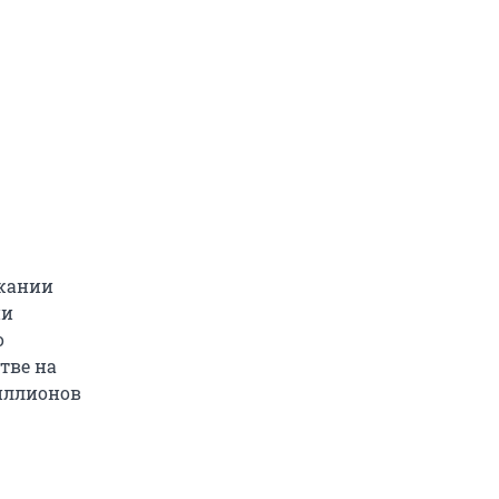
ржании
ии
о
тве на
иллионов