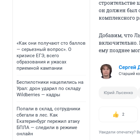
строительстве 
он должен был 
комплексного р
Добавим, что Л
включительно. 
«Как они получают сто баллов
— серьезный вопрос». О
ему позднее мо
кризисе ЕГЭ, всего
образования и ужасах
Сергей 
приемной кампании
Старший ко
Беспилотники нацелились на
Урал: дрон ударил по складу
Юрий Лысенко
Wildberries — кадры
Попали в склад, сотрудники
сбегали в лес. Как
2
Екатеринбург пережил атаку
БПЛА — следили в режиме
Увидели опечатку? В
онлайн