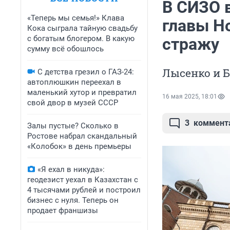
В СИЗО 
«Теперь мы семья!» Клава
главы Н
Кока сыграла тайную свадьбу
с богатым блогером. В какую
стражу
сумму всё обошлось
Лысенко и Б
С детства грезил о ГАЗ-24:
автоплюшкин переехал в
маленький хутор и превратил
16 мая 2025, 18:01
свой двор в музей СССР
3
коммент
Залы пустые? Сколько в
Ростове набрал скандальный
«Колобок» в день премьеры
«Я ехал в никуда»:
геодезист уехал в Казахстан с
4 тысячами рублей и построил
бизнес с нуля. Теперь он
продает франшизы