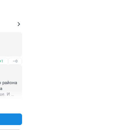
+1
–0
 района 
а 
е. И 
+1
–0