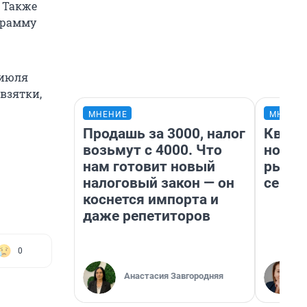
 Также
грамму
 июля
взятки,
МНЕНИЕ
МНЕНИ
Продашь за 3000, налог
Кварт
возьмут с 4000. Что
но де
нам готовит новый
рынок
налоговый закон — он
сейча
коснется импорта и
даже репетиторов
0
Анастасия Завгородняя