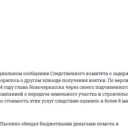
циальном сообщении Следственного комитета о заде
орилось о другом эпизоде получения взятки. По верс
24 году глава Новочеркасска через своего подчиненног
омпанией о передаче земельного участка и строительс
ю стоимость этих услуг следствие оценило в более
8 м
м Лысенко обещал бюджетными деньгами помочь в