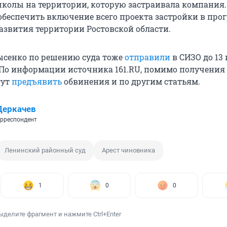
школы на территории, которую застраивала компания.
обеспечить включение всего проекта застройки в про
азвития территории Ростовской области.
ысенко по решению суда тоже
отправили
в СИЗО до 13
По информации источника 161.RU, помимо получения 
гут
предъявить
обвинения и по другим статьям.
Деркачев
рреспондент
Ленинский районный суд
Арест чиновника
1
0
0
ыделите фрагмент и нажмите Ctrl+Enter