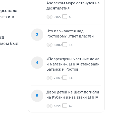
Азовском море останутся на
десятилетия
ерсонала
зятки в
9 827
4
Что взрывается над
3
Ростовом? Ответ властей
ии
имом был
8 580
14
«Повреждены частные дома
4
и магазин». БПЛА атаковали
Батайск и Ростов
7 559
14
Двое детей из Шахт погибли
5
на Кубани из-за атаки БПЛА
6 221
42