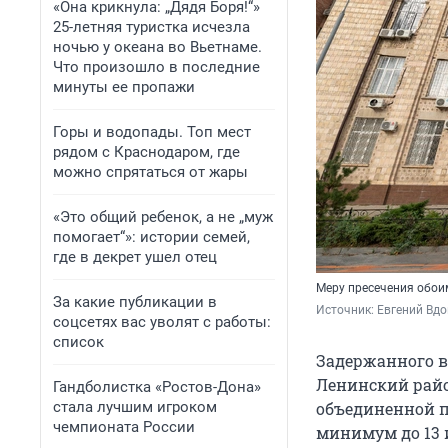
«Она крикнула: „Дядя Боря!“»
25-летняя туристка исчезла
ночью у океана во Вьетнаме.
Что произошло в последние
минуты ее пропажи
Горы и водопады. Топ мест
рядом с Краснодаром, где
можно спрятаться от жары
«Это общий ребенок, а не „муж
помогает“»: истории семей,
где в декрет ушел отец
Меру пресечения обои
За какие публикации в
Источник: 
Евгений Вдо
соцсетях вас уволят с работы:
список
Задержанного в
Ленинский райо
Гандболистка «Ростов-Дона»
стала лучшим игроком
объединенной пр
чемпионата России
минимум до 13