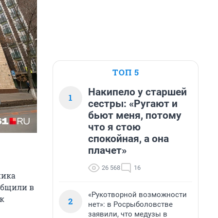
ТОП 5
Накипело у старшей
1
сестры: «Ругают и
бьют меня, потому
что я стою
спокойная, а она
плачет»
26 568
16
ника
общили в
«Рукотворной возможности
ак
2
нет»: в Росрыболовстве
заявили, что медузы в