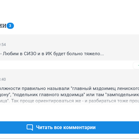
ИИ
3
9:54
- Любим в СИЗО и в ИК будет больно тяжело...
8:40
должности правильно называли "главный мздоимец лениского
 дону", "подельник главного мздоимца" или там "замподельник
ца". Так проще ориентироваться же - и разбираться тоже прош
 потом в зависимости от срока давать мандат.
Читать все комментарии