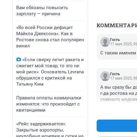
Вам обязаны повысить
зарплату — причина
КОММЕНТАР
«Во всей России дефицит
Майкла Джексона». Как в
Ростове снова стал популярен
Гость
17 мая 2025, 0
винил
С таким именем 
«Если сверху летит ракета и
сжигает мой товар, то это не
мой риск». Основатель Levrana
Гость
обрушился с критикой на
17 мая 2025, 0
Татьяну Ким
А вы сразу бы 
г-да ростова на
Правила оплаты коммуналки
главного мздоим
изменятся: что произойдет с
сперва сажать а
квитанциями
«Рейс задерживается».
Закрытые аэропорты,
неудобные ночевки и сутки на