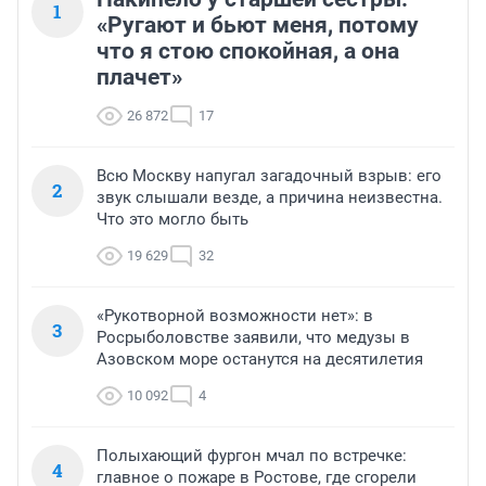
1
«Ругают и бьют меня, потому
что я стою спокойная, а она
плачет»
26 872
17
Всю Москву напугал загадочный взрыв: его
2
звук слышали везде, а причина неизвестна.
Что это могло быть
19 629
32
«Рукотворной возможности нет»: в
3
Росрыболовстве заявили, что медузы в
Азовском море останутся на десятилетия
10 092
4
Полыхающий фургон мчал по встречке:
4
главное о пожаре в Ростове, где сгорели