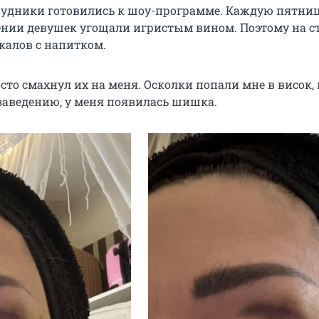
трудники готовились к шоу-программе. Каждую пятниц
дении девушек угощали игристым вином. Поэтому на с
калов с напитком.
сто смахнул их на меня. Осколки попали мне в висок, в
 заведению, у меня появилась шишка.