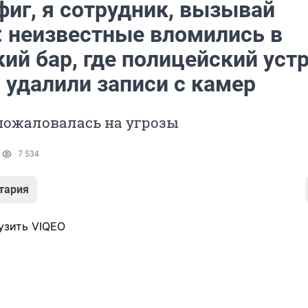
фиг, я сотрудник, вызывай
: неизвестные вломились в
ий бар, где полицейский уст
 удалили записи с камер
пожаловалась на угрозы
1
7 534
тария
узить VIQEO