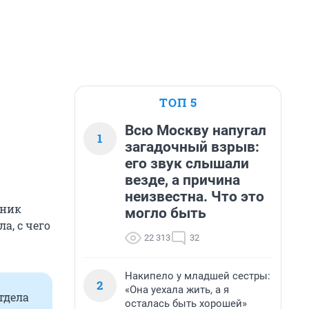
ТОП 5
Всю Москву напугал
1
загадочный взрыв:
его звук слышали
везде, а причина
неизвестна. Что это
дник
могло быть
а, с чего
22 313
32
Накипело у младшей сестры:
2
«Она уехала жить, а я
тдела
осталась быть хорошей»