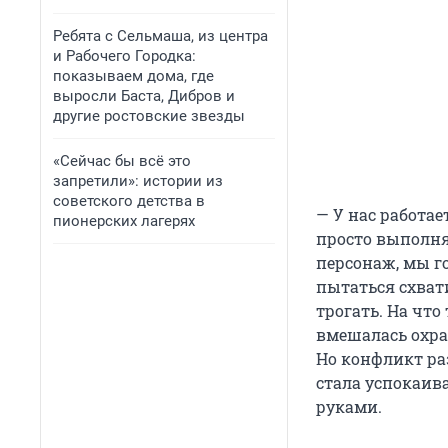
Ребята с Сельмаша, из центра
и Рабочего Городка:
показываем дома, где
выросли Баста, Дибров и
другие ростовские звезды
«Сейчас бы всё это
запретили»: истории из
советского детства в
— У нас работае
пионерских лагерях
просто выполня
персонаж, мы г
пытаться схвати
трогать. На что
вмешалась охра
Но конфликт ра
стала успокаива
руками.