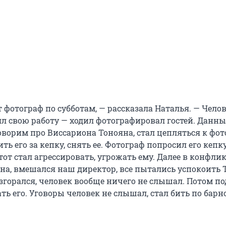
т фотограф по субботам, — рассказала Наталья. — Чело
л свою работу — ходил фотографировал гостей. Данн
оворим про Виссариона Тонояна, стал цепляться к фот
ть его за кепку, снять ее. Фотограф попросил его кепк
 тот стал агрессировать, угрожать ему. Далее в конфли
на, вмешался наш директор, все пытались успокоить 
згорался, человек вообще ничего не слышал. Потом по
ть его. Уговоры человек не слышал, стал бить по барн