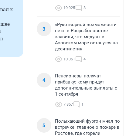
19 925
8
авал к
дшее
«Рукотворной возможности
3
нет»: в Росрыболовстве
В
заявили, что медузы в
ал
Азовском море останутся на
десятилетия
10 361
4
Пенсионеры получат
4
прибавку: кому придут
дополнительные выплаты с
1 сентября
7 857
1
Полыхающий фургон мчал по
5
встречке: главное о пожаре в
Ростове, где сгорели