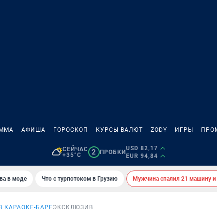
АММА
АФИША
ГОРОСКОП
КУРСЫ ВАЛЮТ
ZODY
ИГРЫ
ПРО
USD 82,17
СЕЙЧАС
2
ПРОБКИ
+35°C
EUR 94,84
ва в моде
Что с турпотоком в Грузию
Мужчина спалил 21 машину и
В КАРАОКЕ-БАРЕ
ЭКСКЛЮЗИВ