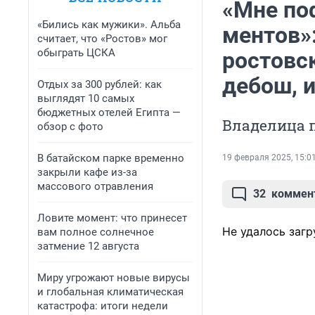
«Мне по
«Бились как мужики». Альба
ментов»
считает, что «Ростов» мог
обыграть ЦСКА
ростовск
дебош, и
Отдых за 300 рублей: как
выглядят 10 самых
бюджетных отелей Египта —
Владелица 
обзор с фото
В батайском парке временно
19 февраля 2025, 15:0
закрыли кафе из-за
массового отравления
32
коммен
Ловите момент: что принесет
Не удалось загр
вам полное солнечное
затмение 12 августа
Миру угрожают новые вирусы
и глобальная климатическая
катастрофа: итоги недели