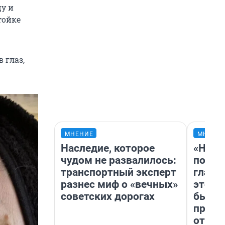
у и
тойке
 глаз,
МНЕНИЕ
МНЕНИ
Наследие, которое
«Нико
чудом не развалилось:
побед
транспортный эксперт
главн
разнес миф о «вечных»
этого
советских дорогах
бьет 
прока
отзыв