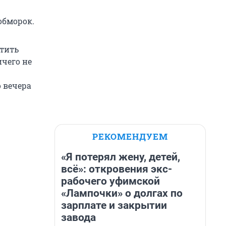
обморок.
атить
ичего не
о вечера
РЕКОМЕНДУЕМ
«Я потерял жену, детей,
всё»: откровения экс-
рабочего уфимской
«Лампочки» о долгах по
зарплате и закрытии
завода