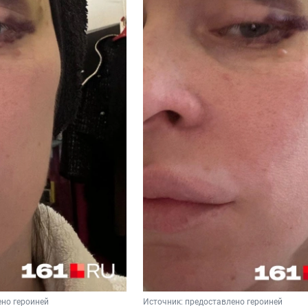
но героиней
Источник: 
предоставлено героиней