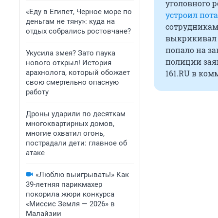
уголовного 
«Еду в Египет, Черное море по
устроил пота
деньгам не тяну»: куда на
сотрудникам
отдых собрались ростовчане?
выкрикивал у
попало на з
Укусила змея? Зато паука
полиции заяв
нового открыл! История
арахнолога, который обожает
161.RU в ком
свою смертельно опасную
работу
Дроны ударили по десяткам
многоквартирных домов,
многие охватил огонь,
пострадали дети: главное об
атаке
«Люблю выигрывать!» Как
39-летняя парикмахер
покорила жюри конкурса
«Миссис Земля — 2026» в
Малайзии