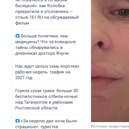
«И покатился я по жизни
босяцкой»: как Колобка
превратили в уголовника —
отзыв 161.RU на обсуждаемый
фильм
Больше политики, чем
медицины? Что за ковидные
тайны обнаружились в
дневниках доктора Фаучи
Нас ждут целых семь коротких
рабочих недель: график на
2027 год
Горела сухая трава: больше 30
беспилотников отбили ночью
над Таганрогом и районами
Ростовской области
«За неделю две ночи были
страшные»: туристка
Источник: 
предоставле