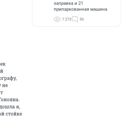
заправка и 21
припаркованная машина
7 273
56
век
ый
ографу,
у не
кт
Тонояна.
дошла я,
ой стойке