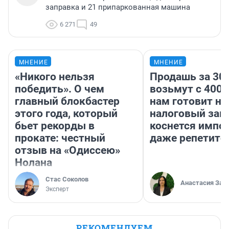
заправка и 21 припаркованная машина
6 271
49
МНЕНИЕ
МНЕНИЕ
«Никого нельзя
Продашь за 300
победить». О чем
возьмут с 4000
главный блокбастер
нам готовит н
этого года, который
налоговый зако
бьет рекорды в
коснется импор
прокате: честный
даже репетито
отзыв на «Одиссею»
Нолана
Стас Соколов
Анастасия Зав
Эксперт
РЕКОМЕНДУЕМ