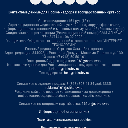
Контактные данные для Роскомнадзора и государственных органов
Сетевое издание «161.ру» (18+)
Зарегистрировано Федеральной службой по надзору в сфере связи,
информационных технологий и массовых коммуникаций (Роскомнадзор)
Свидетельство о регистрации (Регистрационный номер) СМИ ЭЛ № ФС
77– 84714 от 06.02.2023 г.
Учредитель: Общество с ограниченной ответственностью "ИНТЕРНЕТ
ТЕХНОЛОГИИ"
Главный редактор: Сергеева Ольга Викторовна
Адрес редакции: 344002, г. Ростов-на-Дону, ул. Максима Горького, д. 130,
13 этаж, +7 (918) 50-50-161
Электронный адрес редакции:
161@shkulev.ru
Контактные данные для Роскомнадзора и государственных органов:
juristnn@shkulev.ru
Техподдержка:
help@shkulev.ru
Связаться с отделом продаж: 8 (863) 303-41-34 доб. 3335,
reklama161@shkulev.ru
Редакция сайта не несет ответственности за достоверность
информации, содержащейся в рекламных объявлениях.
Связаться по вопросам партнёрства:
161pr@shkulev.ru
Информация об ограничениях
Политика использования cookies
Рекомендательные системы