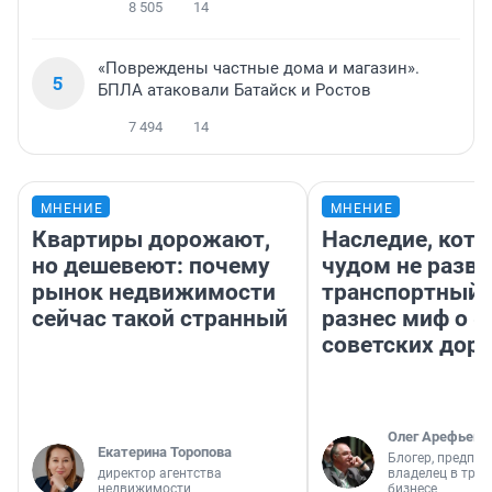
8 505
14
«Повреждены частные дома и магазин».
5
БПЛА атаковали Батайск и Ростов
7 494
14
МНЕНИЕ
МНЕНИЕ
Квартиры дорожают,
Наследие, кото
но дешевеют: почему
чудом не разва
рынок недвижимости
транспортный 
сейчас такой странный
разнес миф о 
советских доро
Олег Арефьев
Екатерина Торопова
Блогер, предпри
директор агентства
владелец в тра
недвижимости
бизнесе