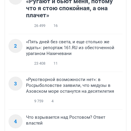
«Ругают и бьют меня, потому
что я стою спокойная, а она
плачет»
26 499
16
«Пять дней без света, и еще столько же
2
ждать»: репортаж 161.RU из обесточенной
ураганом Нахичевани
23 408
11
«Рукотворной возможности нет»: в
3
Росрыболовстве заявили, что медузы в
Азовском море останутся на десятилетия
9 759
4
Что взрывается над Ростовом? Ответ
4
властей