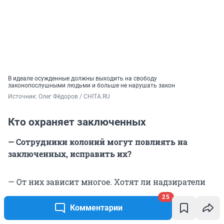
В идеале осужденные должны выходить на свободу
законопослушными людьми и больше не нарушать закон
Источник: 
Олег Фёдоров / CHITA.RU
Кто охраняет заключенных
— Сотрудники колоний могут повлиять на
заключенных, исправить их?
— От них зависит многое. Хотят ли надзиратели
перевоспитывать зэков? Это важный вопрос. А
25
кто в принципе хочет работать в колонии?
Комментарии
Большинство людей не хотят идти в структуру