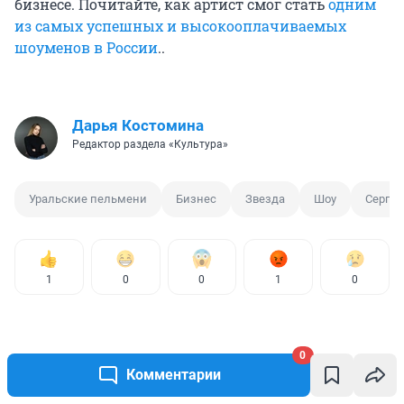
бизнесе. Почитайте, как артист смог стать
одним
из самых успешных и высокооплачиваемых
шоуменов в России
..
Дарья Костомина
Редактор раздела «Культура»
Уральские пельмени
Бизнес
Звезда
Шоу
Сергей
1
0
0
1
0
0
Комментарии