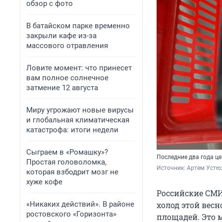
обзор с фото
В батайском парке временно
закрыли кафе из-за
массового отравления
Ловите момент: что принесет
вам полное солнечное
затмение 12 августа
Миру угрожают новые вирусы
и глобальная климатическая
катастрофа: итоги недели
Сыграем в «Ромашку»?
Последние два года це
Простая головоломка,
Источник: 
Артем Устю
которая взбодрит мозг не
хуже кофе
Российские СМИ
«Никаких действий». В районе
холод этой весн
ростовского «Горизонта»
площадей. Это м