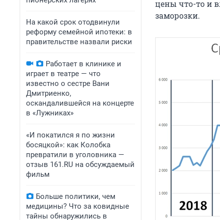
пионерских лагерях
цены что-то и вл
заморозки.
На какой срок отодвинули
реформу семейной ипотеки: в
правительстве назвали риски
Работает в клинике и
играет в театре — что
известно о сестре Вани
Дмитриенко,
оскандалившейся на концерте
в «Лужниках»
«И покатился я по жизни
босяцкой»: как Колобка
превратили в уголовника —
отзыв 161.RU на обсуждаемый
фильм
Больше политики, чем
медицины? Что за ковидные
тайны обнаружились в