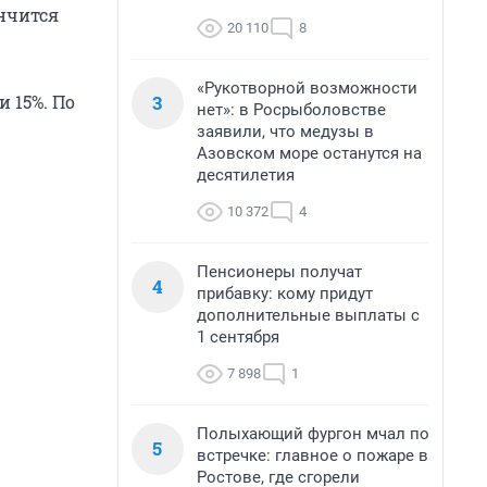
ончится
20 110
8
«Рукотворной возможности
3
и 15%. По
нет»: в Росрыболовстве
заявили, что медузы в
Азовском море останутся на
десятилетия
10 372
4
Пенсионеры получат
4
прибавку: кому придут
дополнительные выплаты с
1 сентября
7 898
1
Полыхающий фургон мчал по
5
встречке: главное о пожаре в
Ростове, где сгорели