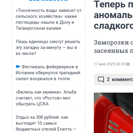
Теперь 
«Токсичность воды зависит от
аномаль
сельского хозяйства»: какие
пестициды нашли в Дону и
сладког
Таганрогском заливе
Заморозки о
Лишь единицы смогут решить
эту загадку за минуту — вы в
засеянных 
их числе?
17 мая 2025, 00:32
Фестиваль фейерверков в
Испании обернулся трагедией:
салют взорвался в толпе
2
коммент
«Бились как мужики». Альба
считает, что «Ростов» мог
обыграть ЦСКА
Отдых за 300 рублей: как
выглядят 10 самых
бюджетных отелей Египта —