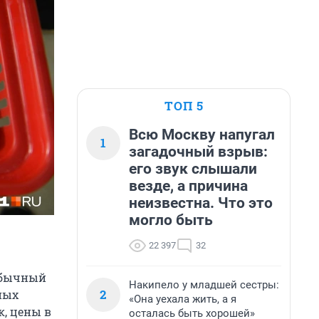
ТОП 5
Всю Москву напугал
1
загадочный взрыв:
его звук слышали
везде, а причина
неизвестна. Что это
могло быть
22 397
32
еобычный
Накипело у младшей сестры:
2
ных
«Она уехала жить, а я
к, цены в
осталась быть хорошей»