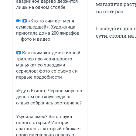
аварийное дерево держится
магазинах раст
лишь на одном столбе
на этот раз.
«Кто-то считает меня
сумасшедшей». Художница
Последние два г
приютила дома 200 жирафов
сути, стояли н
— фото и видео
Как снимают детективный
триллер про «свинцового
маньяка» со звездами
сериалов: фото со съемок и
первые подробности
«Еду в Египет, Черное море по
деньгам не тяну»: куда на
отдых собрались ростовчане?
Укусила змея? Зато паука
нового открыл! История
арахнолога, который обожает
свою смертельно опасную