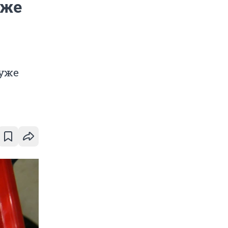
аже
 уже