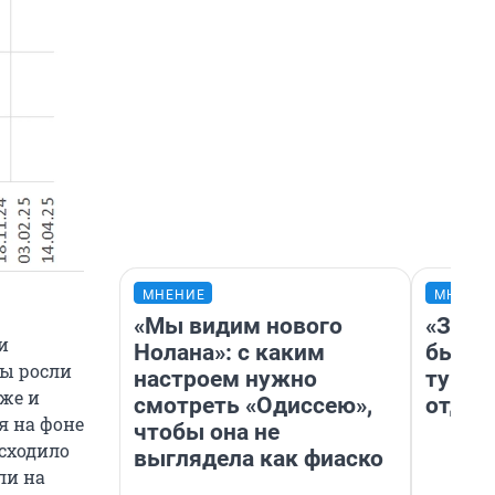
МНЕНИЕ
МНЕНИ
«Мы видим нового
«За н
и
Нолана»: с каким
были 
ны росли
настроем нужно
турис
 же и
смотреть «Одиссею»,
отдых
я на фоне
чтобы она не
исходило
выглядела как фиаско
ли на