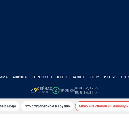
АММА
АФИША
ГОРОСКОП
КУРСЫ ВАЛЮТ
ZODY
ИГРЫ
ПРО
USD 82,17
СЕЙЧАС
2
ПРОБКИ
+35°C
EUR 94,84
ва в моде
Что с турпотоком в Грузию
Мужчина спалил 21 машину и