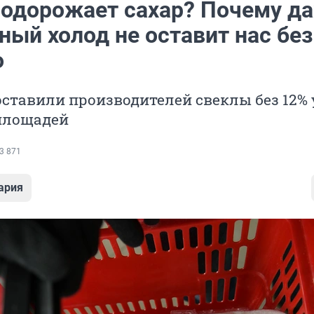
подорожает сахар? Почему д
ный холод не оставит нас без
о
ставили производителей свеклы без 12%
площадей
3 871
ария