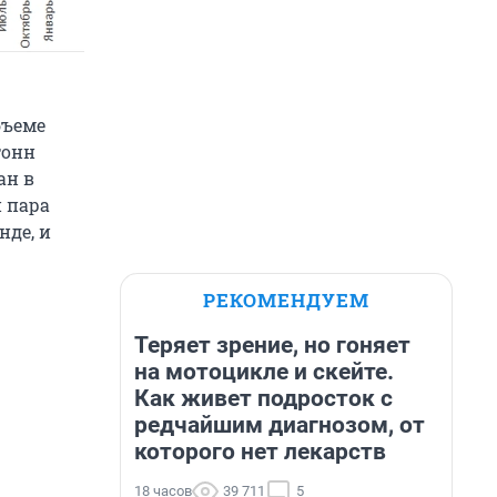
бъеме
тонн
ан в
и пара
нде, и
РЕКОМЕНДУЕМ
Теряет зрение, но гоняет
на мотоцикле и скейте.
Как живет подросток с
редчайшим диагнозом, от
которого нет лекарств
18 часов
39 711
5