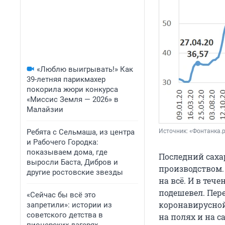
«Люблю выигрывать!» Как
39-летняя парикмахер
покорила жюри конкурса
«Миссис Земля — 2026» в
Малайзии
Ребята с Сельмаша, из центра
Источник: 
«Фонтанка.
и Рабочего Городка:
показываем дома, где
Последний саха
выросли Баста, Дибров и
производством.
другие ростовские звезды
на всё. И в тече
подешевел. Пере
«Сейчас бы всё это
коронавирусной
запретили»: истории из
советского детства в
на полях и на с