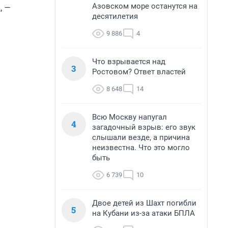
Азовском море останутся на
, —
десятилетия
9 886
4
Что взрывается над
3
Ростовом? Ответ властей
8 648
14
Всю Москву напугал
4
загадочный взрыв: его звук
слышали везде, а причина
неизвестна. Что это могло
быть
6 739
10
Двое детей из Шахт погибли
5
на Кубани из-за атаки БПЛА