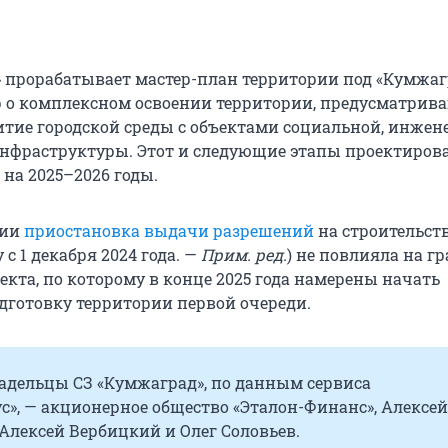
» прорабатывает мастер-план территории под «Кумжаг
р о комплексном освоении территории, предусматри
итие городской среды с объектами социальной, инжен
нфраструктуры. Этот и следующие этапы проектиров
на 2025–2026 годы.
ции
приостановка выдачи разрешений
на строительств
с 1 декабря 2024 года. —
Прим. ред.
) не повлияла на г
кта, по которому в конце 2025 года намерены начать
готовку территории первой очереди.
адельцы СЗ «Кумжаград», по данным сервиса
с», — акционерное общество «Эталон-Финанс», Алексей
Алексей Вербицкий и Олег Соловьев.