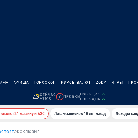
АММА
АФИША
ГОРОСКОП
КУРСЫ ВАЛЮТ
ZODY
ИГРЫ
ПРО
USD 81,41
СЕЙЧАС
7
ПРОБКИ
+36°C
EUR 94,06
спалил 21 машину и АЗС
Лига чемпионов 10 лет назад
Доходы кан
ОСТОВЕ
ЭКСКЛЮЗИВ