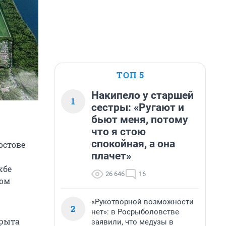
ТОП 5
Накипело у старшей
1
сестры: «Ругают и
бьют меня, потому
что я стою
спокойная, а она
остове
плачет»
жбе
26 646
16
ном
«Рукотворной возможности
2
нет»: в Росрыболовстве
крыта
заявили, что медузы в