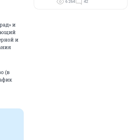
6 264
42
рад» и
вающий
ерной и
ания
о (в
рафик