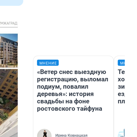
МНЕНИЕ
МНЕНИ
«Ветер снес выездную
Тепло
регистрацию, выломал
холод
подиум, повалил
зимой
деревья»: история
ездит
свадьбы на фоне
плюсы
ростовского тайфуна
Ирина Ковнацкая