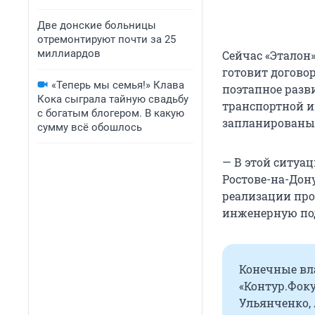
Две донские больницы
отремонтируют почти за 25
миллиардов
Сейчас «Эталон
готовит догово
«Теперь мы семья!» Клава
поэтапное разв
Кока сыграла тайную свадьбу
транспортной и
с богатым блогером. В какую
запланированы 
сумму всё обошлось
— В этой ситуа
Ростове-на-Дону 
реализации прое
инженерную под
Конечные вл
«Контур.Фоку
Ульянченко, 