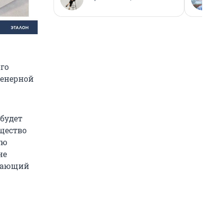
ого
женерной
 будет
щество
ую
не
ощающий