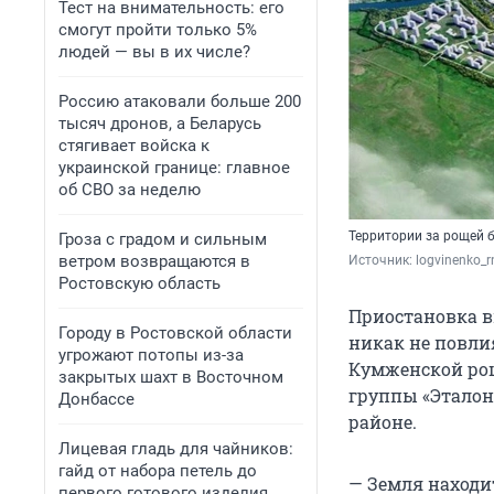
Тест на внимательность: его
смогут пройти только 5%
людей — вы в их числе?
Россию атаковали больше 200
тысяч дронов, а Беларусь
стягивает войска к
украинской границе: главное
об СВО за неделю
Территории за рощей 
Гроза с градом и сильным
ветром возвращаются в
Источник: 
logvinenko_r
Ростовскую область
Приостановка в
Городу в Ростовской области
никак не повли
угрожают потопы из-за
Кумженской рощ
закрытых шахт в Восточном
группы «Эталон
Донбассе
районе.
Лицевая гладь для чайников:
гайд от набора петель до
— Земля находит
первого готового изделия