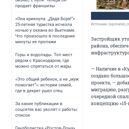
бизнес с нуля. Теперь он
продает франшизы
«Она крикнула: „Дядя Боря!“»
25-летняя туристка исчезла
Источник: 
logvinenko_r
ночью у океана во Вьетнаме.
Что произошло в последние
Застройщик уто
минуты ее пропажи
района, обеспе
инфраструктуро
Горы и водопады. Топ мест
рядом с Краснодаром, где
можно спрятаться от жары
— Наличие в «К
создано большо
«Это общий ребенок, а не „муж
проекта, — доб
помогает“»: истории семей,
миграцию, разг
где в декрет ушел отец
очередной спал
концепцию «15-
За какие публикации в
соцсетях вас уволят с работы:
список
Гандболистка «Ростов-Дона»