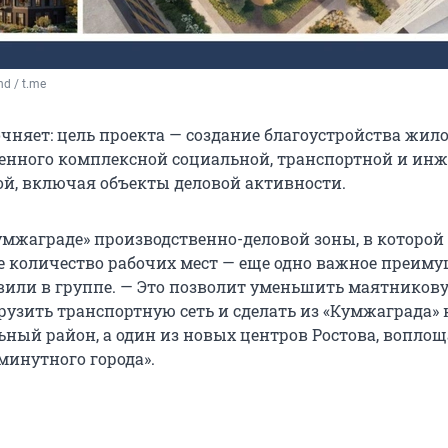
nd / t.me
чняет: цель проекта — создание благоустройства жил
ченного комплексной социальной, транспортной и ин
й, включая объекты деловой активности.
умжаграде» производственно-деловой зоны, в которой
е количество рабочих мест — еще одно важное преиму
авили в группе. — Это позволит уменьшить маятников
рузить транспортную сеть и сделать из «Кумжаграда» 
ьный район, а один из новых центров Ростова, вопл
минутного города».