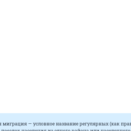
 миграция — условное название регулярных (как пра
поездок населения из одного района или населенного