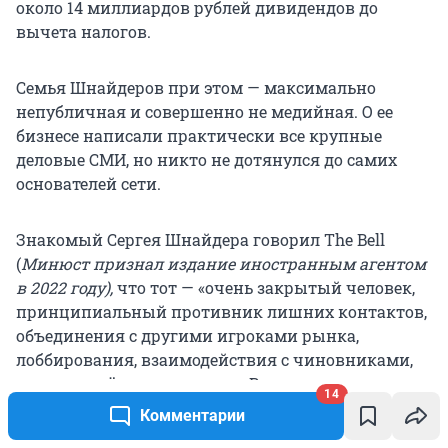
около 14 миллиардов рублей дивидендов до
вычета налогов.
Семья Шнайдеров при этом — максимально
непубличная и совершенно не медийная. О ее
бизнесе написали практически все крупные
деловые СМИ, но никто не дотянулся до самих
основателей сети.
Знакомый Сергея Шнайдера говорил The Bell
(
Минюст признал издание иностранным агентом
в 2022 году),
что тот — «очень закрытый человек,
принципиальный противник лишних контактов,
объединения с другими игроками рынка,
лоббирования, взаимодействия с чиновниками,
для него всё это — мишура». Впрочем, источник
14
Forbes, наоборот, утверждает, что у ретейлеров
Комментарии
были сильные лоббисты, которые всегда