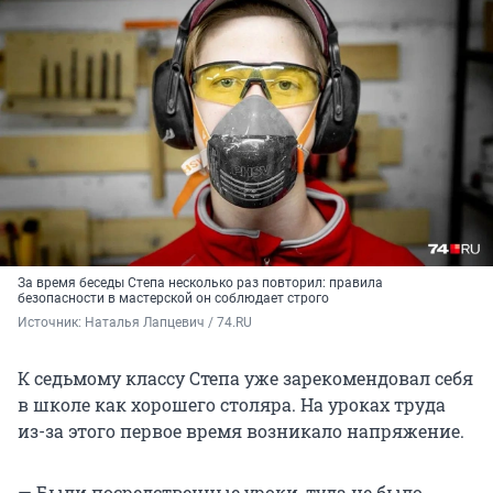
За время беседы Степа несколько раз повторил: правила
безопасности в мастерской он соблюдает строго
Источник: 
Наталья Лапцевич / 74.RU
К седьмому классу Степа уже зарекомендовал себя
в школе как хорошего столяра. На уроках труда
из-за этого первое время возникало напряжение.
— Были посредственные уроки, туда не было