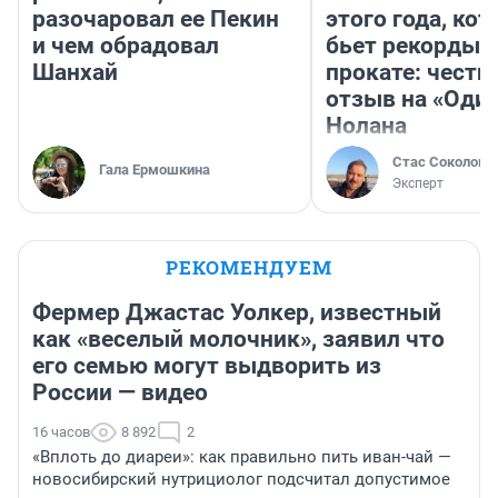
разочаровал ее Пекин
этого года, ко
и чем обрадовал
бьет рекорды 
Шанхай
прокате: честн
отзыв на «Оди
Нолана
Стас Соколов
Гала Ермошкина
Эксперт
РЕКОМЕНДУЕМ
Фермер Джастас Уолкер, известный
как «веселый молочник», заявил что
его семью могут выдворить из
России — видео
16 часов
8 892
2
«Вплоть до диареи»: как правильно пить иван-чай —
новосибирский нутрициолог подсчитал допустимое