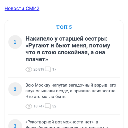
Новости СМИ2
ТОП 5
Накипело у старшей сестры:
1
«Ругают и бьют меня, потому
что я стою спокойная, а она
плачет»
26 819
17
Всю Москву напугал загадочный взрыв: его
2
звук слышали везде, а причина неизвестна.
Что это могло быть
18 747
32
«Рукотворной возможности нет»: в
3
Росрыболовстве заявили, что медузы в