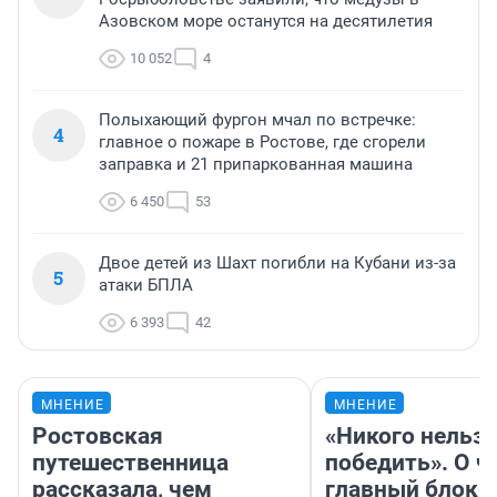
Азовском море останутся на десятилетия
10 052
4
Полыхающий фургон мчал по встречке:
4
главное о пожаре в Ростове, где сгорели
заправка и 21 припаркованная машина
6 450
53
Двое детей из Шахт погибли на Кубани из-за
5
атаки БПЛА
6 393
42
МНЕНИЕ
МНЕНИЕ
Ростовская
«Никого нельз
путешественница
победить». О ч
рассказала, чем
главный блокб