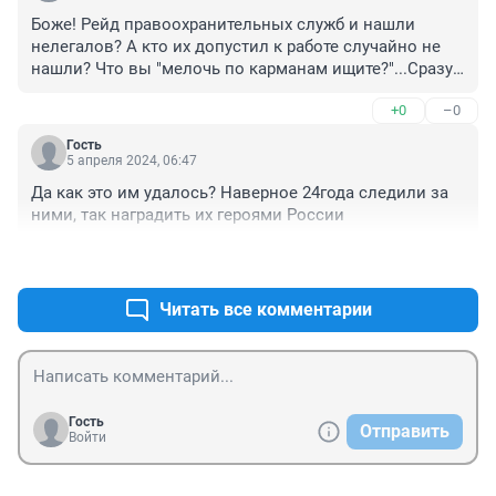
Боже! Рейд правоохранительных служб и нашли 
нелегалов? А кто их допустил к работе случайно не 
нашли? Что вы "мелочь по карманам ищите?"...Сразу 
идите в "банк"...к работодателю....и у него спросите 
+0
–0
все и обо всем...

И как это так получилось....НЕЛЕГАЛЫ НА СТОЙКЕ....
Гость
5 апреля 2024, 06:47
Да как это им удалось? Наверное 24года следили за 
ними, так наградить их героями России
+0
–0
Читать все комментарии
Гость
Отправить
Войти