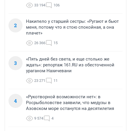
33 194
106
Накипело у старшей сестры: «Ругают и бьют
2
меня, потому что я стою спокойная, а она
плачет»
26 366
15
«Пять дней без света, и еще столько же
3
ждать»: репортаж 161.RU из обесточенной
ураганом Нахичевани
23 271
11
«Рукотворной возможности нет»: в
4
Росрыболовстве заявили, что медузы в
Азовском море останутся на десятилетия
9 574
4