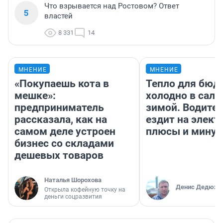
Что взрывается над Ростовом? Ответ
5
властей
8 331
14
МНЕНИЕ
МНЕНИЕ
«Покупаешь кота в
Тепло для бюд
мешке»:
холодно в сало
предприниматель
зимой. Водител
рассказала, как на
ездит на элект
самом деле устроен
плюсы и мину
бизнес со складами
дешевых товаров
Наталья Шорохова
Денис Дедюхи
Открыла кофейную точку на
деньги соцразвития